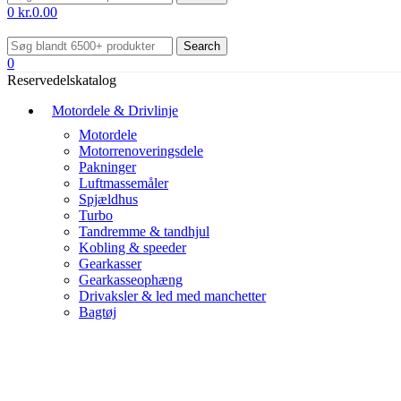
0
kr.
0.00
Search
0
Reservedelskatalog
Motordele & Drivlinje
Motordele
Motorrenoveringsdele
Pakninger
Luftmassemåler
Spjældhus
Turbo
Tandremme & tandhjul
Kobling & speeder
Gearkasser
Gearkasseophæng
Drivaksler & led med manchetter
Bagtøj