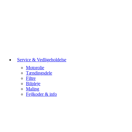
Service & Vedligeholdelse
Motorolie
Tændingsdele
Filtre
Bilpleje
Maling
Fejlkoder & info