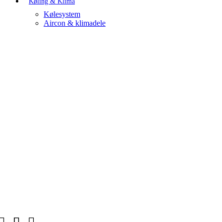
Køling & Klima
Kølesystem
Aircon & klimadele