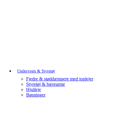
Undervogn & Styretøj
Fjedre & støddæmpere med toplejer
Styretøj & bærearme
Hjulleje
Bøsninger