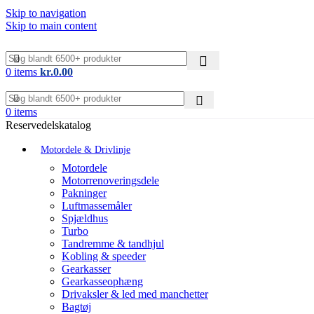
Skip to navigation
Skip to main content
0
items
kr.
0.00
0
items
Reservedelskatalog
Motordele & Drivlinje
Motordele
Motorrenoveringsdele
Pakninger
Luftmassemåler
Spjældhus
Turbo
Tandremme & tandhjul
Kobling & speeder
Gearkasser
Gearkasseophæng
Drivaksler & led med manchetter
Bagtøj