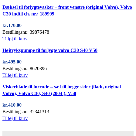
Quick view
Dæksel til forlygtevasker – front venstre (original Volvo), Volvo
C30 indtil ch. nr.: 189999
kr.
170.00
Bestillingsnr.: 39876478
Tilføj til kurv
Quick view
Højtrykspumpe til forlygte volvo C30 S40 V50
kr.
495.00
Bestillingsnr.: 8620396
Tilføj til kurv
Quick view
Viskerblade til forrude – sæt til begge sider (fladt, original
Volvo), Volvo C30, S40 (2004-), V50
kr.
410.00
Bestillingsnr.: 32341313
Tilføj til kurv