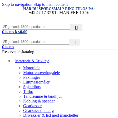
Skip to navigation
Skip to main content
HAR DU SPØRGSMÅL? RING TIL OS PÅ:
+45 47 17 37 91 | MAN-FRE 10-16
0
items
kr.
0.00
0
items
Reservedelskatalog
Motordele & Drivlinje
Motordele
Motorrenoveringsdele
Pakninger
Luftmassemåler
Spjældhus
Turbo
Tandremme & tandhjul
Kobling & speeder
Gearkasser
Gearkasseophæng
Drivaksler & led med manchetter