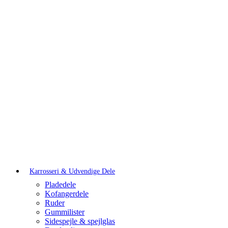
Karrosseri & Udvendige Dele
Pladedele
Kofangerdele
Ruder
Gummilister
Sidespejle & spejlglas