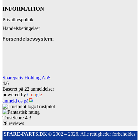
INFORMATION
Privatlivspolitik
Handelsbetingelser
Forsendelsessystem:
Spareparts Holding ApS
4.6
Baseret på 22 anmeldelser
powered by
G
o
o
g
l
e
anmeld os på
Trustpilot
TrustScore
4.3
28
reviews
SPARE-PARTS.DK
© 2002 – 2026. Alle rettigheder forbeholdes.