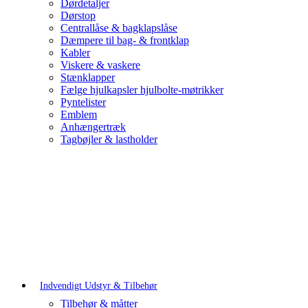
Dørdetaljer
Dørstop
Centrallåse & bagklapslåse
Dæmpere til bag- & frontklap
Kabler
Viskere & vaskere
Stænklapper
Fælge hjulkapsler hjulbolte-møtrikker
Pyntelister
Emblem
Anhængertræk
Tagbøjler & lastholder
Indvendigt Udstyr & Tilbehør
Tilbehør & måtter