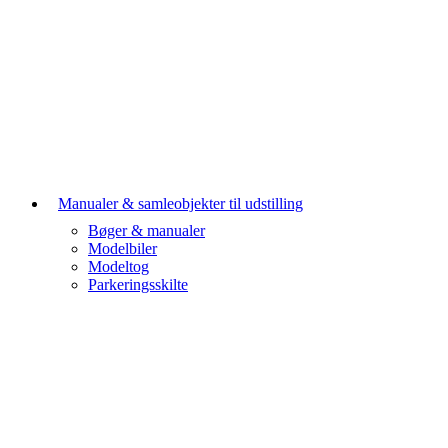
Manualer & samleobjekter til udstilling
Bøger & manualer
Modelbiler
Modeltog
Parkeringsskilte