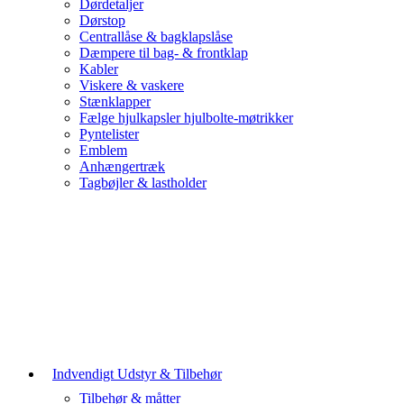
Dørdetaljer
Dørstop
Centrallåse & bagklapslåse
Dæmpere til bag- & frontklap
Kabler
Viskere & vaskere
Stænklapper
Fælge hjulkapsler hjulbolte-møtrikker
Pyntelister
Emblem
Anhængertræk
Tagbøjler & lastholder
Indvendigt Udstyr & Tilbehør
Tilbehør & måtter