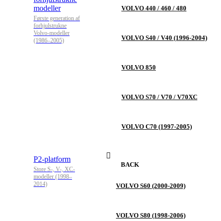
modeller
VOLVO 440 / 460 / 480
Første generation af
forhjulstrukne
Volvo-modeller
VOLVO S40 / V40 (1996-2004)
(1986–2005)
VOLVO 850
VOLVO S70 / V70 / V70XC
VOLVO C70 (1997-2005)
P2-platform
BACK
Store S-, V-, XC-
modeller (1998–
2014)
VOLVO S60 (2000-2009)
VOLVO S80 (1998-2006)