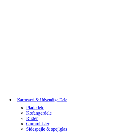
Karrosseri & Udvendige Dele
Pladedele
Kofangerdele
Ruder
Gummilister
Sidespejle & spejlglas