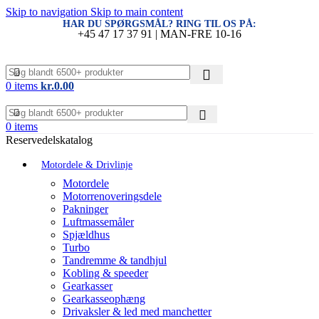
Skip to navigation
Skip to main content
HAR DU SPØRGSMÅL? RING TIL OS PÅ:
+45 47 17 37 91 | MAN-FRE 10-16
0
items
kr.
0.00
0
items
Reservedelskatalog
Motordele & Drivlinje
Motordele
Motorrenoveringsdele
Pakninger
Luftmassemåler
Spjældhus
Turbo
Tandremme & tandhjul
Kobling & speeder
Gearkasser
Gearkasseophæng
Drivaksler & led med manchetter