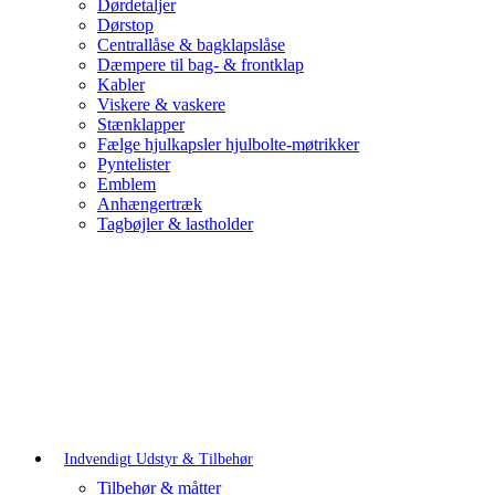
Dørdetaljer
Dørstop
Centrallåse & bagklapslåse
Dæmpere til bag- & frontklap
Kabler
Viskere & vaskere
Stænklapper
Fælge hjulkapsler hjulbolte-møtrikker
Pyntelister
Emblem
Anhængertræk
Tagbøjler & lastholder
Indvendigt Udstyr & Tilbehør
Tilbehør & måtter