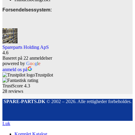
Forsendelsessystem:
Spareparts Holding ApS
4.6
Baseret på 22 anmeldelser
powered by
G
o
o
g
l
e
anmeld os på
Trustpilot
TrustScore
4.3
28
reviews
SPARE-PARTS.DK
© 2002 – 2026. Alle rettigheder forbeholdes.
Luk
Komplet Katalog