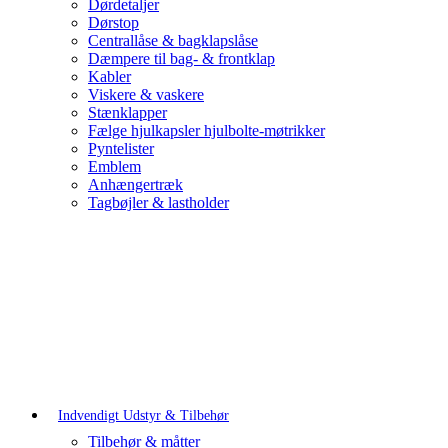
Dørdetaljer
Dørstop
Centrallåse & bagklapslåse
Dæmpere til bag- & frontklap
Kabler
Viskere & vaskere
Stænklapper
Fælge hjulkapsler hjulbolte-møtrikker
Pyntelister
Emblem
Anhængertræk
Tagbøjler & lastholder
Indvendigt Udstyr & Tilbehør
Tilbehør & måtter