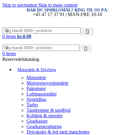
Skip to navigation
Skip to main content
HAR DU SPØRGSMÅL? RING TIL OS PÅ:
+45 47 17 37 91 | MAN-FRE 10-16
0
items
kr.
0.00
0
items
Reservedelskatalog
Motordele & Drivlinje
Motordele
Motorrenoveringsdele
Pakninger
Luftmassemåler
Spjældhus
Turbo
Tandremme & tandhjul
Kobling & speeder
Gearkasser
Gearkasseophæng
Drivaksler & led med manchetter