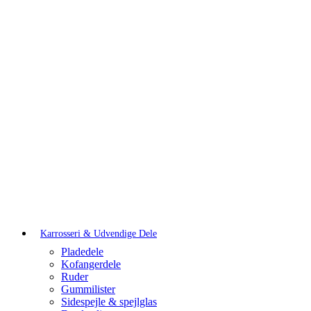
Karrosseri & Udvendige Dele
Pladedele
Kofangerdele
Ruder
Gummilister
Sidespejle & spejlglas