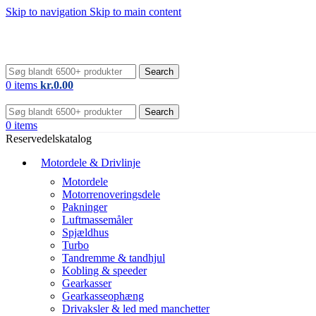
Skip to navigation
Skip to main content
Search
0
items
kr.
0.00
Search
0
items
Reservedelskatalog
Motordele & Drivlinje
Motordele
Motorrenoveringsdele
Pakninger
Luftmassemåler
Spjældhus
Turbo
Tandremme & tandhjul
Kobling & speeder
Gearkasser
Gearkasseophæng
Drivaksler & led med manchetter