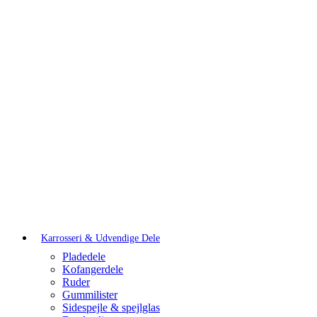
Karrosseri & Udvendige Dele
Pladedele
Kofangerdele
Ruder
Gummilister
Sidespejle & spejlglas