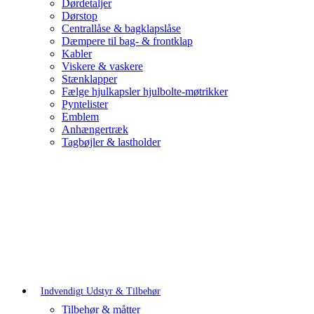
Dørdetaljer
Dørstop
Centrallåse & bagklapslåse
Dæmpere til bag- & frontklap
Kabler
Viskere & vaskere
Stænklapper
Fælge hjulkapsler hjulbolte-møtrikker
Pyntelister
Emblem
Anhængertræk
Tagbøjler & lastholder
Indvendigt Udstyr & Tilbehør
Tilbehør & måtter