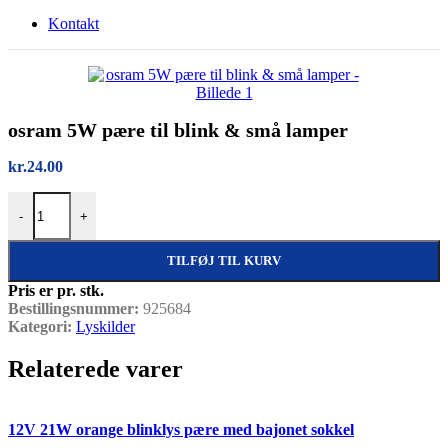
Kontakt
osram 5W pære til blink & små lamper
kr.
24.00
osram 5W pære til blink & små lamper antal
-
+
TILFØJ TIL KURV
Pris er pr. stk.
Bestillingsnummer:
925684
Kategori:
Lyskilder
Relaterede varer
Quick view
12V 21W orange blinklys pære med bajonet sokkel