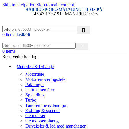
Skip to navigation
Skip to main content
HAR DU SPØRGSMÅL? RING TIL OS PÅ:
+45 47 17 37 91 | MAN-FRE 10-16
0
items
kr.
0.00
0
items
Reservedelskatalog
Motordele & Drivlinje
Motordele
Motorrenoveringsdele
Pakninger
Luftmassemåler
Spjældhus
Turbo
Tandremme & tandhjul
Kobling & speeder
Gearkasser
Gearkasseophæng
Drivaksler & led med manchetter