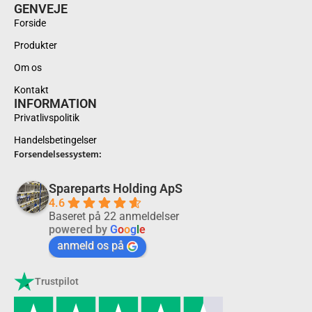
GENVEJE
Forside
Produkter
Om os
Kontakt
INFORMATION
Privatlivspolitik
Handelsbetingelser
Forsendelsessystem:
Spareparts Holding ApS
4.6
Baseret på 22 anmeldelser
powered by
G
o
o
g
l
e
anmeld os på
Trustpilot