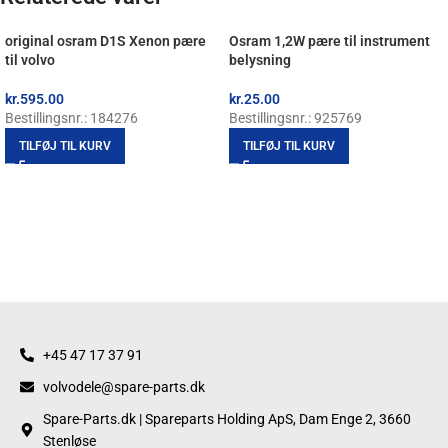
original osram D1S Xenon pære
Osram 1,2W pære til instrument
til volvo
belysning
kr.
595.00
kr.
25.00
Bestillingsnr.: 184276
Bestillingsnr.: 925769
TILFØJ TIL KURV
TILFØJ TIL KURV
+45 47 17 37 91
volvodele@spare-parts.dk
Spare-Parts.dk | Spareparts Holding ApS, Dam Enge 2, 3660
Stenløse