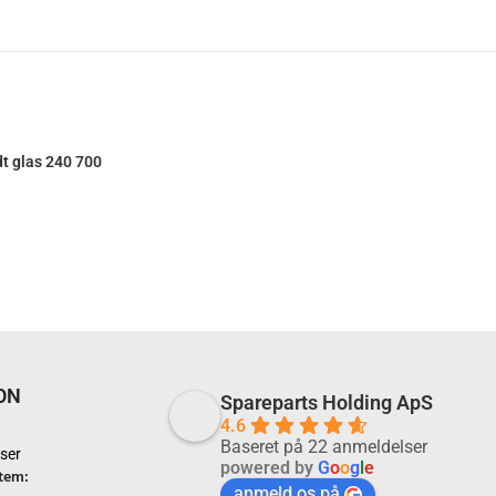
dt glas 240 700
ON
Spareparts Holding ApS
4.6
Baseret på 22 anmeldelser
ser
powered by
G
o
o
g
l
e
tem:
anmeld os på