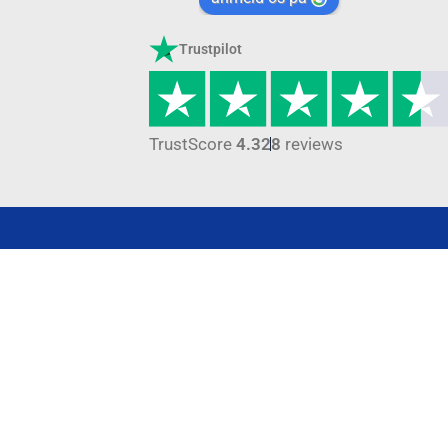
Trustpilot
TrustScore
4.3
28
reviews