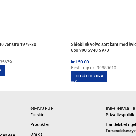
240 venstre 1979-80
Sideblink volvo sort kant med hvi
850 900 SV40 SV70
1235679
kr.
150.00
Bestillingsnr.: 90350610
V
TILFØJ TIL KURV
GENVEJE
INFORMATI
Forside
Privatlivspolitik
Produkter
Handelsbetingel
Forsendelsessys
Om os
Stenløse