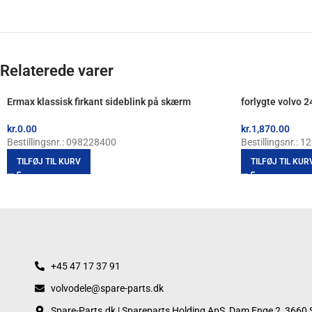
Relaterede varer
Ermax klassisk firkant sideblink på skærm
forlygte volvo 
kr.
0.00
kr.
1,870.00
Bestillingsnr.: 098228400
Bestillingsnr.: 
TILFØJ TIL KURV
TILFØJ TIL KUR
+45 47 17 37 91
volvodele@spare-parts.dk
Spare-Parts.dk | Spareparts Holding ApS, Dam Enge 2, 3660 