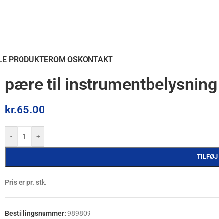
LE PRODUKTER
OM OS
KONTAKT
pære til instrumentbelysnin
kr.
65.00
-
+
TILFØJ
Pris er pr. stk.
Bestillingsnummer:
989809