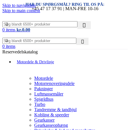
HAR DU SPØRGSMÅL? RING TIL OS PÅ:
Skip to navigation
+45 47 17 37 91 | MAN-FRE 10-16
Skip to main content
0
items
kr.
0.00
0
items
Reservedelskatalog
Motordele & Drivlinje
Motordele
Motorrenoveringsdele
Pakninger
Luftmassemåler
Spjældhus
Turbo
Tandremme & tandhjul
Kobling & speeder
Gearkasser
Gearkasseophæng