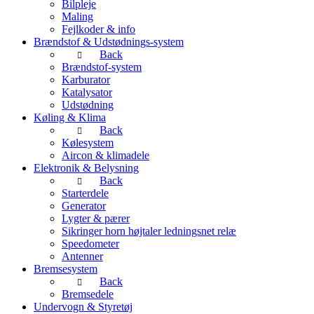
Bilpleje
Maling
Fejlkoder & info
Brændstof & Udstødnings-system
Back
Brændstof-system
Karburator
Katalysator
Udstødning
Køling & Klima
Back
Kølesystem
Aircon & klimadele
Elektronik & Belysning
Back
Starterdele
Generator
Lygter & pærer
Sikringer horn højtaler ledningsnet relæ
Speedometer
Antenner
Bremsesystem
Back
Bremsedele
Undervogn & Styretøj