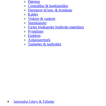
Dørstop
Centrallåse & bagklapslåse
Dæmpere til bag- & frontklap
Kabler
Viskere & vaskere
Stænklapper
Fælge hjulkapsler hjulbolte-møtrikker
Pyntelister
Emblem
Anhængertræk
Tagbøjler & lastholder
Indvendigt Udstyr & Tilbehør