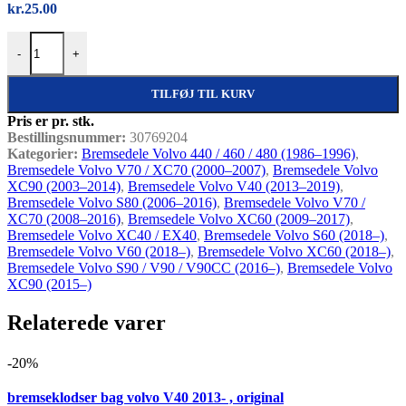
kr.
25.00
Pakning til bremseforstærker, Volvo 400 S60 V60 S80 V70 XC70
-
+
TILFØJ TIL KURV
Pris er pr. stk.
Bestillingsnummer:
30769204
Kategorier:
Bremsedele Volvo 440 / 460 / 480 (1986–1996)
,
Bremsedele Volvo V70 / XC70 (2000–2007)
,
Bremsedele Volvo
XC90 (2003–2014)
,
Bremsedele Volvo V40 (2013–2019)
,
Bremsedele Volvo S80 (2006–2016)
,
Bremsedele Volvo V70 /
XC70 (2008–2016)
,
Bremsedele Volvo XC60 (2009–2017)
,
Bremsedele Volvo XC40 / EX40
,
Bremsedele Volvo S60 (2018–)
,
Bremsedele Volvo V60 (2018–)
,
Bremsedele Volvo XC60 (2018–)
,
Bremsedele Volvo S90 / V90 / V90CC (2016–)
,
Bremsedele Volvo
XC90 (2015–)
Relaterede varer
-20%
Quick view
bremseklodser bag volvo V40 2013- , original