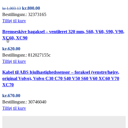
Den
Den
kr.
800.00
kr.
1,003.13
oprindelige
aktuelle
Bestillingsnr.: 32373165
pris
pris
Tilføj til kurv
var:
er:
Quick view
Bremseskive bagaksel – ventileret 320 mm, S60, V60, S90, V90,
kr.1,003.13.
kr.800.00.
XC60, XC90
kr.
620.00
Bestillingsnr.: 812027155c
Tilføj til kurv
Quick view
Kabel til ABS hjulhastighedssensor – foraksel (venstre/højre,
original Volvo), Volvo C30 C70 S40 V50 S60 V60 XC60 V70
XC70
kr.
670.00
Bestillingsnr.: 30746040
Tilføj til kurv