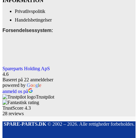
INFORMATION
Privatlivspolitik
Handelsbetingelser
Forsendelsessystem:
Spareparts Holding ApS
4.6
Baseret på 22 anmeldelser
powered by
G
o
o
g
l
e
anmeld os på
Trustpilot
TrustScore
4.3
28
reviews
SPARE-PARTS.DK
© 2002 – 2026. Alle rettigheder forbeholdes.