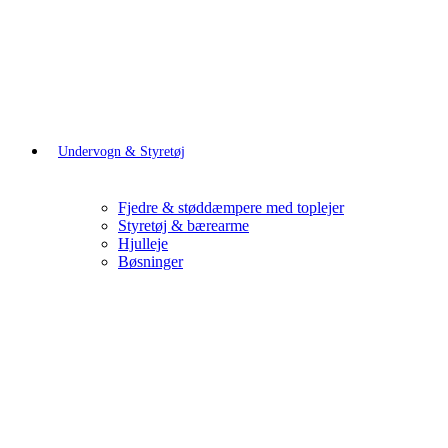
Undervogn & Styretøj
Fjedre & støddæmpere med toplejer
Styretøj & bærearme
Hjulleje
Bøsninger