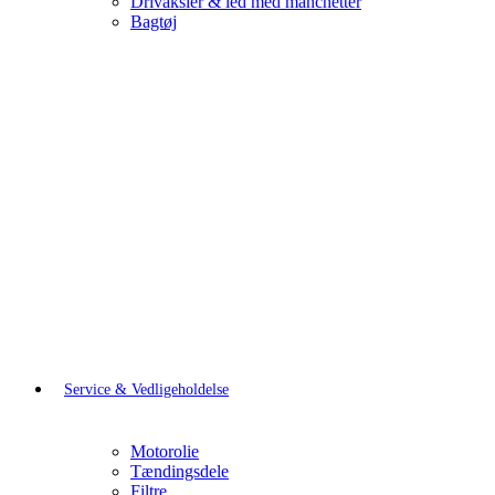
Drivaksler & led med manchetter
Bagtøj
Service & Vedligeholdelse
Motorolie
Tændingsdele
Filtre