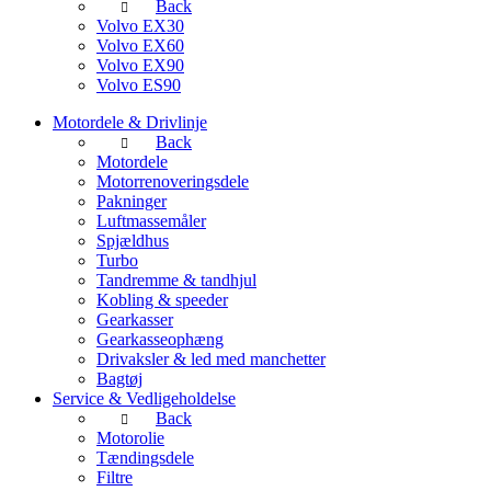
Back
Volvo EX30
Volvo EX60
Volvo EX90
Volvo ES90
Motordele & Drivlinje
Back
Motordele
Motorrenoveringsdele
Pakninger
Luftmassemåler
Spjældhus
Turbo
Tandremme & tandhjul
Kobling & speeder
Gearkasser
Gearkasseophæng
Drivaksler & led med manchetter
Bagtøj
Service & Vedligeholdelse
Back
Motorolie
Tændingsdele
Filtre