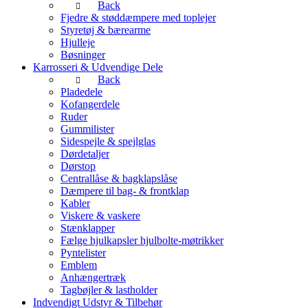
Back
Fjedre & støddæmpere med toplejer
Styretøj & bærearme
Hjulleje
Bøsninger
Karrosseri & Udvendige Dele
Back
Pladedele
Kofangerdele
Ruder
Gummilister
Sidespejle & spejlglas
Dørdetaljer
Dørstop
Centrallåse & bagklapslåse
Dæmpere til bag- & frontklap
Kabler
Viskere & vaskere
Stænklapper
Fælge hjulkapsler hjulbolte-møtrikker
Pyntelister
Emblem
Anhængertræk
Tagbøjler & lastholder
Indvendigt Udstyr & Tilbehør