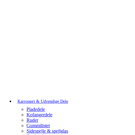
Karrosseri & Udvendige Dele
Pladedele
Kofangerdele
Ruder
Gummilister
Sidespejle & spejlglas