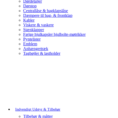
Dørdetaljer
Dørstop
Centrallåse & bagklapslåse
Dæmpere til bag- & frontklap
Kabler
Viskere & vaskere
Stænklapper
Fælge hjulkapsler hjulbolte-møtrikker
Pyntelister
Emblem
Anhængertræk
Tagbøjler & lastholder
Indvendigt Udstyr & Tilbehør
Tilbehør & måtter