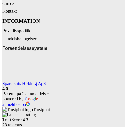
Om os
Kontakt
INFORMATION
Privatlivspolitik
Handelsbetingelser
Forsendelsessystem:
Spareparts Holding ApS
4.6
Baseret på 22 anmeldelser
powered by
G
o
o
g
l
e
anmeld os på
Trustpilot
TrustScore
4.3
28
reviews