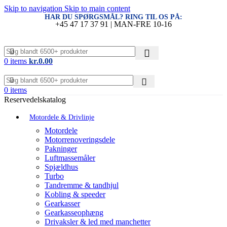
Skip to navigation
Skip to main content
HAR DU SPØRGSMÅL? RING TIL OS PÅ:
+45 47 17 37 91 | MAN-FRE 10-16
0
items
kr.
0.00
0
items
Reservedelskatalog
Motordele & Drivlinje
Motordele
Motorrenoveringsdele
Pakninger
Luftmassemåler
Spjældhus
Turbo
Tandremme & tandhjul
Kobling & speeder
Gearkasser
Gearkasseophæng
Drivaksler & led med manchetter