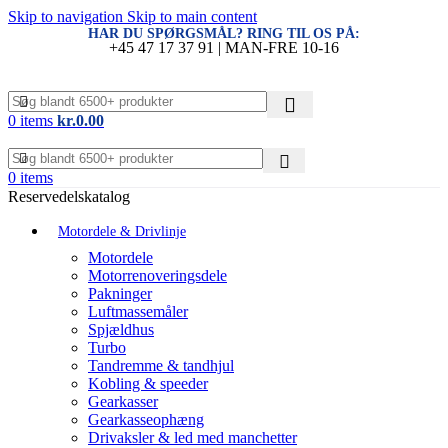
Skip to navigation
Skip to main content
HAR DU SPØRGSMÅL? RING TIL OS PÅ:
+45 47 17 37 91 | MAN-FRE 10-16
0
items
kr.
0.00
0
items
Reservedelskatalog
Motordele & Drivlinje
Motordele
Motorrenoveringsdele
Pakninger
Luftmassemåler
Spjældhus
Turbo
Tandremme & tandhjul
Kobling & speeder
Gearkasser
Gearkasseophæng
Drivaksler & led med manchetter