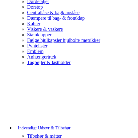
Dørdetaljer
Dørstop
Centrallåse & bagklapslåse
Dæmpere til bag- & frontklap
Kabler
Viskere & vaskere
Stænklapper
Fælge hjulkapsler hjulbolte-møtrikker
Pyntelister
Emblem
Anhængertræk
Tagbøjler & lastholder
Indvendigt Udstyr & Tilbehør
Tilbehør & måtter