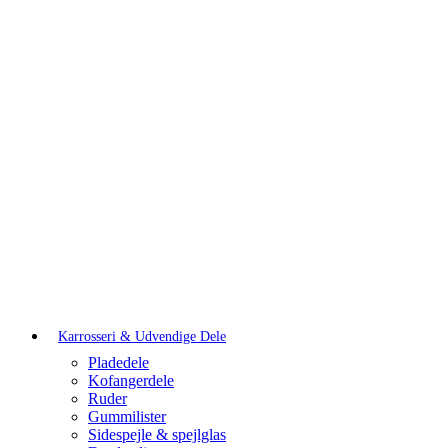
Karrosseri & Udvendige Dele
Pladedele
Kofangerdele
Ruder
Gummilister
Sidespejle & spejlglas