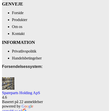
GENVEJE
Forside
Produkter
Om os
Kontakt
INFORMATION
Privatlivspolitik
Handelsbetingelser
Forsendelsessystem:
Spareparts Holding ApS
4.6
Baseret på 22 anmeldelser
powered by
G
o
o
g
l
e