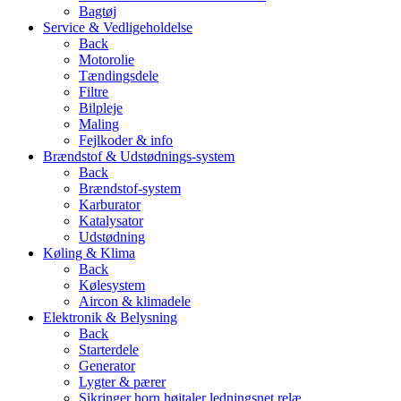
Bagtøj
Service & Vedligeholdelse
Back
Motorolie
Tændingsdele
Filtre
Bilpleje
Maling
Fejlkoder & info
Brændstof & Udstødnings-system
Back
Brændstof-system
Karburator
Katalysator
Udstødning
Køling & Klima
Back
Kølesystem
Aircon & klimadele
Elektronik & Belysning
Back
Starterdele
Generator
Lygter & pærer
Sikringer horn højtaler ledningsnet relæ