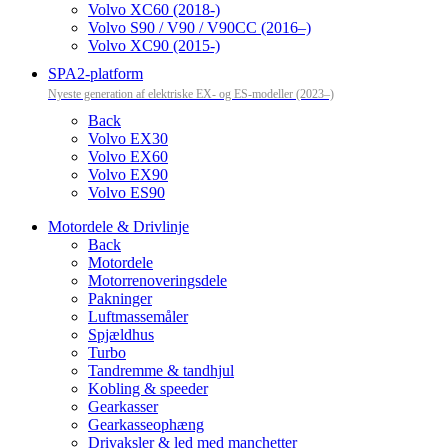
Volvo XC60 (2018-)
Volvo S90 / V90 / V90CC (2016–)
Volvo XC90 (2015-)
SPA2-platform
Nyeste generation af elektriske EX- og ES-modeller (2023–)
Back
Volvo EX30
Volvo EX60
Volvo EX90
Volvo ES90
Motordele & Drivlinje
Back
Motordele
Motorrenoveringsdele
Pakninger
Luftmassemåler
Spjældhus
Turbo
Tandremme & tandhjul
Kobling & speeder
Gearkasser
Gearkasseophæng
Drivaksler & led med manchetter