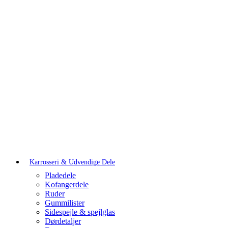
Karrosseri & Udvendige Dele
Pladedele
Kofangerdele
Ruder
Gummilister
Sidespejle & spejlglas
Dørdetaljer