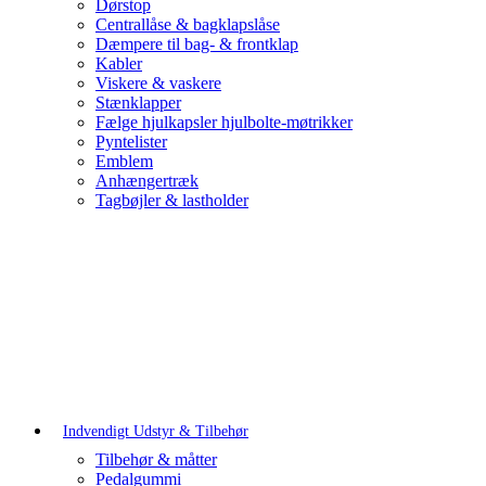
Dørstop
Centrallåse & bagklapslåse
Dæmpere til bag- & frontklap
Kabler
Viskere & vaskere
Stænklapper
Fælge hjulkapsler hjulbolte-møtrikker
Pyntelister
Emblem
Anhængertræk
Tagbøjler & lastholder
Indvendigt Udstyr & Tilbehør
Tilbehør & måtter
Pedalgummi