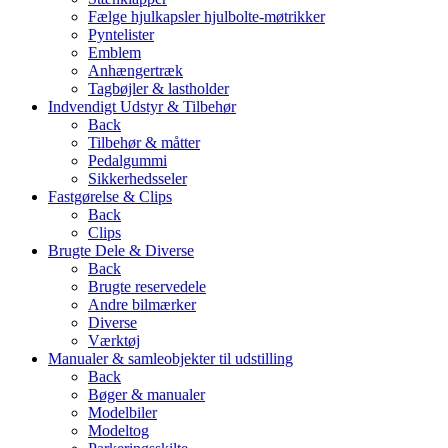
Fælge hjulkapsler hjulbolte-møtrikker
Pyntelister
Emblem
Anhængertræk
Tagbøjler & lastholder
Indvendigt Udstyr & Tilbehør
Back
Tilbehør & måtter
Pedalgummi
Sikkerhedsseler
Fastgørelse & Clips
Back
Clips
Brugte Dele & Diverse
Back
Brugte reservedele
Andre bilmærker
Diverse
Værktøj
Manualer & samleobjekter til udstilling
Back
Bøger & manualer
Modelbiler
Modeltog