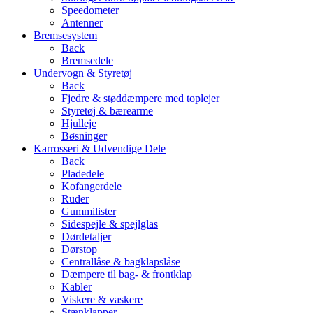
Speedometer
Antenner
Bremsesystem
Back
Bremsedele
Undervogn & Styretøj
Back
Fjedre & støddæmpere med toplejer
Styretøj & bærearme
Hjulleje
Bøsninger
Karrosseri & Udvendige Dele
Back
Pladedele
Kofangerdele
Ruder
Gummilister
Sidespejle & spejlglas
Dørdetaljer
Dørstop
Centrallåse & bagklapslåse
Dæmpere til bag- & frontklap
Kabler
Viskere & vaskere
Stænklapper