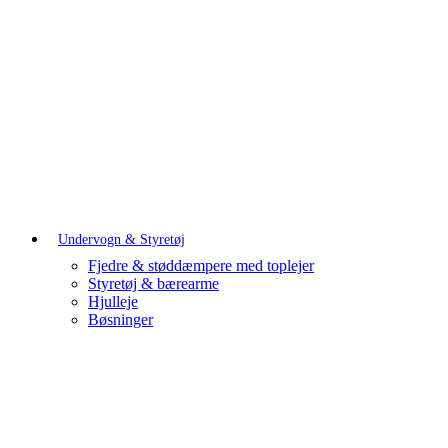
Undervogn & Styretøj
Fjedre & støddæmpere med toplejer
Styretøj & bærearme
Hjulleje
Bøsninger