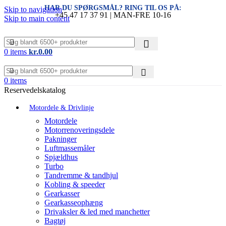
HAR DU SPØRGSMÅL? RING TIL OS PÅ:
Skip to navigation
+45 47 17 37 91 | MAN-FRE 10-16
Skip to main content
0
items
kr.
0.00
0
items
Reservedelskatalog
Motordele & Drivlinje
Motordele
Motorrenoveringsdele
Pakninger
Luftmassemåler
Spjældhus
Turbo
Tandremme & tandhjul
Kobling & speeder
Gearkasser
Gearkasseophæng
Drivaksler & led med manchetter
Bagtøj