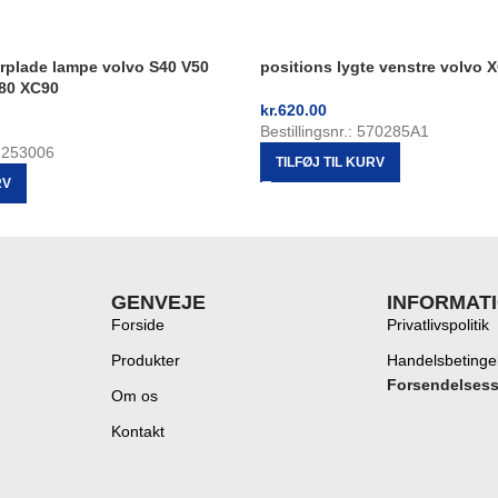
rplade lampe volvo S40 V50
positions lygte venstre volvo 
80 XC90
kr.
620.00
Bestillingsnr.: 570285A1
31253006
TILFØJ TIL KURV
RV
GENVEJE
INFORMAT
Forside
Privatlivspolitik
Produkter
Handelsbetinge
Forsendelses
Om os
Kontakt