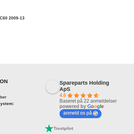
XC60 2009-13
ION
Spareparts Holding
ApS
4.6
lser
Baseret på 22 anmeldelser
system:
powered by
G
o
o
g
l
e
anmeld os på
Trustpilot