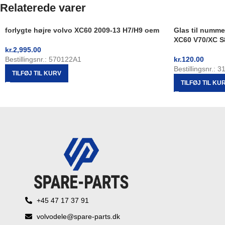
Relaterede varer
forlygte højre volvo XC60 2009-13 H7/H9 oem
Glas til numme
XC60 V70/XC S
kr.
2,995.00
Bestillingsnr.: 570122A1
kr.
120.00
Bestillingsnr.: 
TILFØJ TIL KURV
TILFØJ TIL KU
+45 47 17 37 91
volvodele@spare-parts.dk