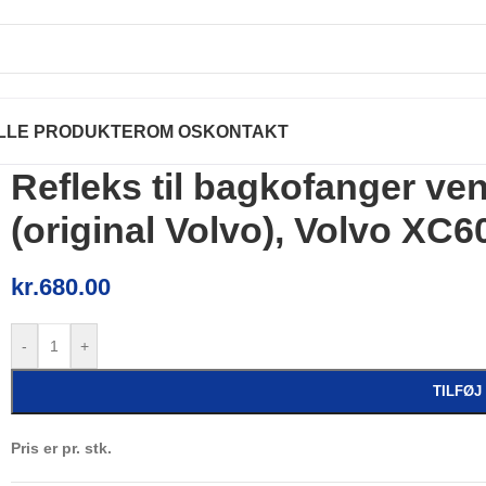
LLE PRODUKTER
OM OS
KONTAKT
Refleks til bagkofanger ve
(original Volvo), Volvo XC6
kr.
680.00
-
+
TILFØJ
Pris er pr. stk.