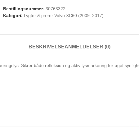
Bestillingsnummer:
30763322
Kategori:
Lygter & pærer Volvo XC60 (2009–2017)
BESKRIVELSE
ANMELDELSER (0)
keringslys. Sikrer både refleksion og aktiv lysmarkering for øget synligh