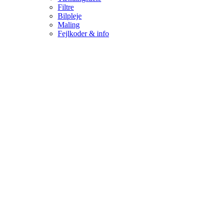
Filtre
Bilpleje
Maling
Fejlkoder & info