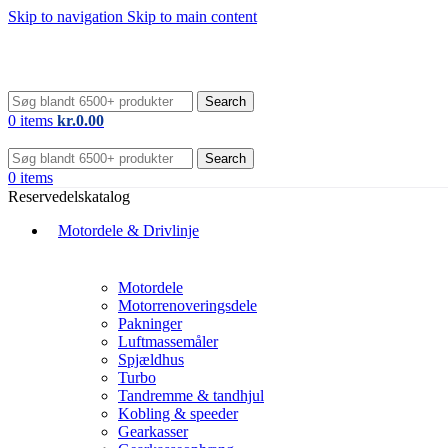
Skip to navigation
Skip to main content
Search
0
items
kr.
0.00
Search
0
items
Reservedelskatalog
Motordele & Drivlinje
Motordele
Motorrenoveringsdele
Pakninger
Luftmassemåler
Spjældhus
Turbo
Tandremme & tandhjul
Kobling & speeder
Gearkasser