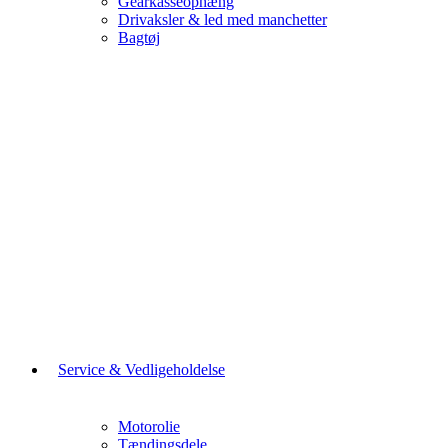
Gearkasseophæng
Drivaksler & led med manchetter
Bagtøj
Service & Vedligeholdelse
Motorolie
Tændingsdele