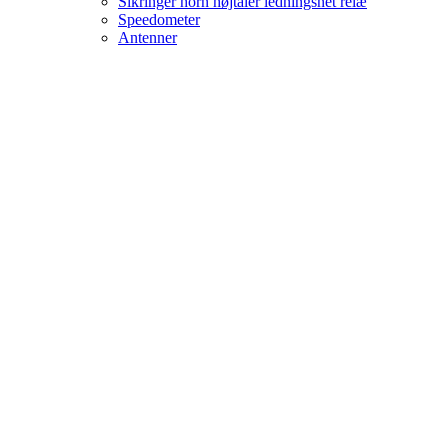
Sikringer horn højtaler ledningsnet relæ
Speedometer
Antenner