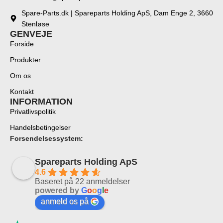
Spare-Parts.dk | Spareparts Holding ApS, Dam Enge 2, 3660
Stenløse
GENVEJE
Forside
Produkter
Om os
Kontakt
INFORMATION
Privatlivspolitik
Handelsbetingelser
Forsendelsessystem:
Spareparts Holding ApS
4.6
Baseret på 22 anmeldelser
powered by
G
o
o
g
l
e
anmeld os på