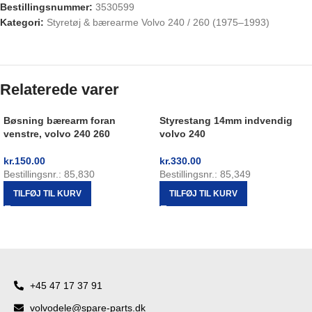
Bestillingsnummer:
3530599
Kategori:
Styretøj & bærearme Volvo 240 / 260 (1975–1993)
Relaterede varer
Bøsning bærearm foran
Styrestang 14mm indvendig
venstre, volvo 240 260
volvo 240
kr.
150.00
kr.
330.00
Bestillingsnr.: 85,830
Bestillingsnr.: 85,349
TILFØJ TIL KURV
TILFØJ TIL KURV
+45 47 17 37 91
volvodele@spare-parts.dk