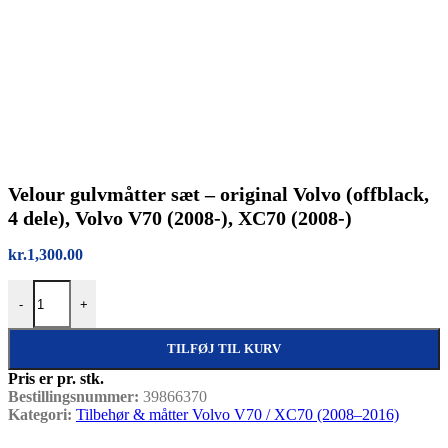
Velour gulvmåtter sæt – original Volvo (offblack,
4 dele), Volvo V70 (2008-), XC70 (2008-)
kr.
1,300.00
Velour gulvmåtter sæt – original Volvo (offblack, 4 dele), Volvo V70
-
+
TILFØJ TIL KURV
Pris er pr. stk.
Bestillingsnummer:
39866370
Kategori:
Tilbehør & måtter Volvo V70 / XC70 (2008–2016)