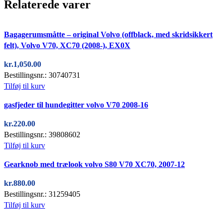
Relaterede varer
Quick view
Bagagerumsmåtte – original Volvo (offblack, med skridsikkert
felt), Volvo V70, XC70 (2008-), EX0X
kr.
1,050.00
Bestillingsnr.: 30740731
Tilføj til kurv
Quick view
gasfjeder til hundegitter volvo V70 2008-16
kr.
220.00
Bestillingsnr.: 39808602
Tilføj til kurv
Quick view
Gearknob med trælook volvo S80 V70 XC70, 2007-12
kr.
880.00
Bestillingsnr.: 31259405
Tilføj til kurv