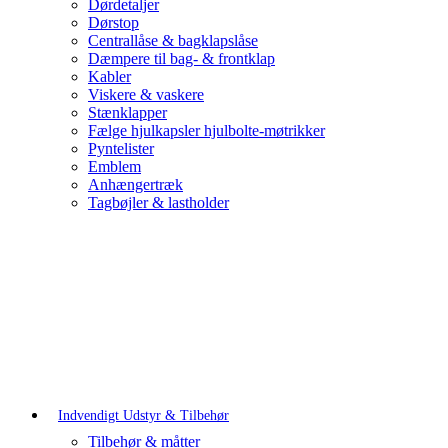
Dørdetaljer
Dørstop
Centrallåse & bagklapslåse
Dæmpere til bag- & frontklap
Kabler
Viskere & vaskere
Stænklapper
Fælge hjulkapsler hjulbolte-møtrikker
Pyntelister
Emblem
Anhængertræk
Tagbøjler & lastholder
Indvendigt Udstyr & Tilbehør
Tilbehør & måtter