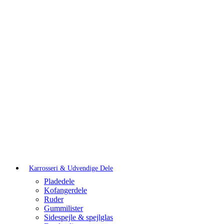
Karrosseri & Udvendige Dele
Pladedele
Kofangerdele
Ruder
Gummilister
Sidespejle & spejlglas