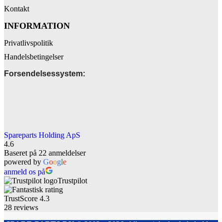
Kontakt
INFORMATION
Privatlivspolitik
Handelsbetingelser
Forsendelsessystem:
Spareparts Holding ApS
4.6
Baseret på 22 anmeldelser
powered by
G
o
o
g
l
e
anmeld os på
Trustpilot
TrustScore
4.3
28
reviews