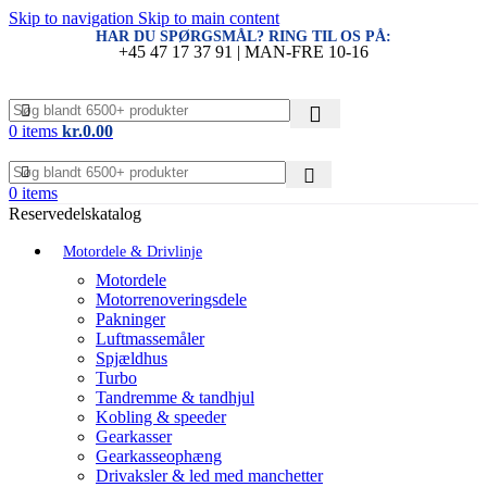
Skip to navigation
Skip to main content
HAR DU SPØRGSMÅL? RING TIL OS PÅ:
+45 47 17 37 91 | MAN-FRE 10-16
0
items
kr.
0.00
0
items
Reservedelskatalog
Motordele & Drivlinje
Motordele
Motorrenoveringsdele
Pakninger
Luftmassemåler
Spjældhus
Turbo
Tandremme & tandhjul
Kobling & speeder
Gearkasser
Gearkasseophæng
Drivaksler & led med manchetter