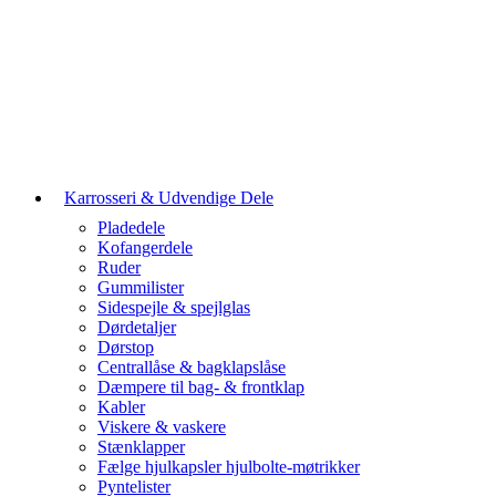
Karrosseri & Udvendige Dele
Pladedele
Kofangerdele
Ruder
Gummilister
Sidespejle & spejlglas
Dørdetaljer
Dørstop
Centrallåse & bagklapslåse
Dæmpere til bag- & frontklap
Kabler
Viskere & vaskere
Stænklapper
Fælge hjulkapsler hjulbolte-møtrikker
Pyntelister