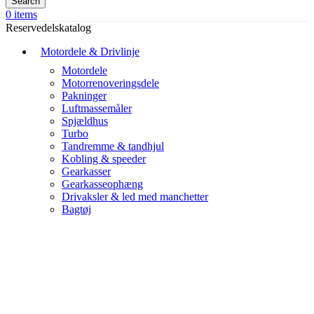
Search
0
items
Reservedelskatalog
Motordele & Drivlinje
Motordele
Motorrenoveringsdele
Pakninger
Luftmassemåler
Spjældhus
Turbo
Tandremme & tandhjul
Kobling & speeder
Gearkasser
Gearkasseophæng
Drivaksler & led med manchetter
Bagtøj