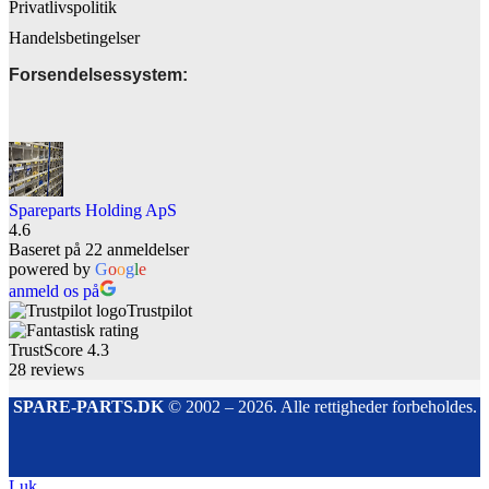
Privatlivspolitik
Handelsbetingelser
Forsendelsessystem:
Spareparts Holding ApS
4.6
Baseret på 22 anmeldelser
powered by
G
o
o
g
l
e
anmeld os på
Trustpilot
TrustScore
4.3
28
reviews
SPARE-PARTS.DK
© 2002 – 2026. Alle rettigheder forbeholdes.
Luk