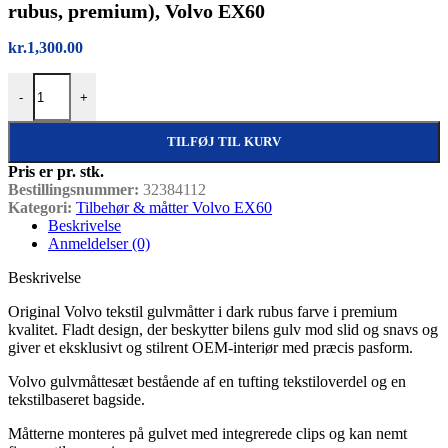
rubus, premium), Volvo EX60
kr.
1,300.00
Tekstil gulvmåtter sæt – original Volvo (dark rubus, premium), Volvo
-
+
TILFØJ TIL KURV
Pris er pr. stk.
Bestillingsnummer:
32384112
Kategori:
Tilbehør & måtter Volvo EX60
Beskrivelse
Anmeldelser (0)
Beskrivelse
Original Volvo tekstil gulvmåtter i dark rubus farve i premium
kvalitet. Fladt design, der beskytter bilens gulv mod slid og snavs og
giver et eksklusivt og stilrent OEM-interiør med præcis pasform.
Volvo gulvmåttesæt bestående af en tufting tekstiloverdel og en
tekstilbaseret bagside.
Måtterne monteres på gulvet med integrerede clips og kan nemt