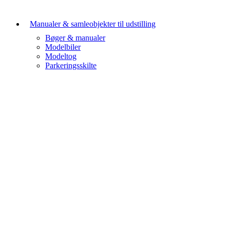
Manualer & samleobjekter til udstilling
Bøger & manualer
Modelbiler
Modeltog
Parkeringsskilte