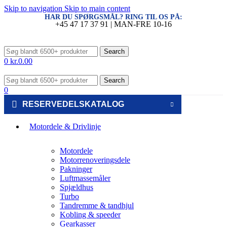
Skip to navigation
Skip to main content
HAR DU SPØRGSMÅL? RING TIL OS PÅ:
+45 47 17 37 91 | MAN-FRE 10-16
Search
0
kr.
0.00
Search
0
RESERVEDELSKATALOG
Motordele & Drivlinje
Motordele
Motorrenoveringsdele
Pakninger
Luftmassemåler
Spjældhus
Turbo
Tandremme & tandhjul
Kobling & speeder
Gearkasser