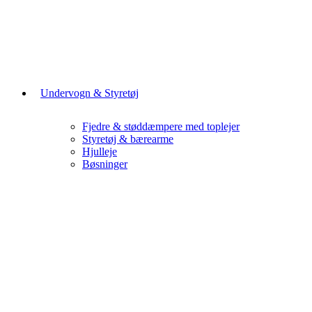
Undervogn & Styretøj
Fjedre & støddæmpere med toplejer
Styretøj & bærearme
Hjulleje
Bøsninger