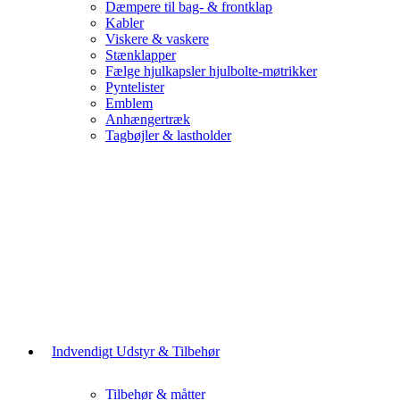
Dæmpere til bag- & frontklap
Kabler
Viskere & vaskere
Stænklapper
Fælge hjulkapsler hjulbolte-møtrikker
Pyntelister
Emblem
Anhængertræk
Tagbøjler & lastholder
Indvendigt Udstyr & Tilbehør
Tilbehør & måtter