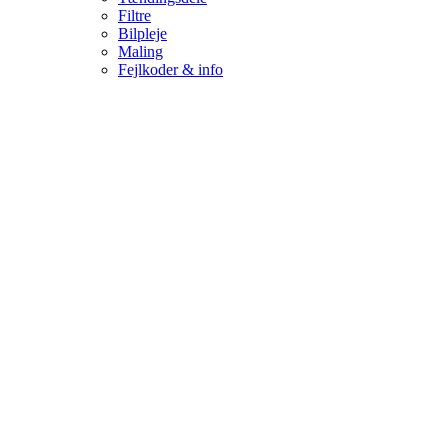
Filtre
Bilpleje
Maling
Fejlkoder & info