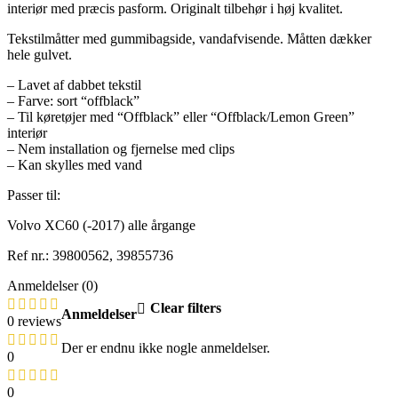
interiør med præcis pasform. Originalt tilbehør i høj kvalitet.
Tekstilmåtter med gummibagside, vandafvisende. Måtten dækker
hele gulvet.
– Lavet af dabbet tekstil
– Farve: sort “offblack”
– Til køretøjer med “Offblack” eller “Offblack/Lemon Green”
interiør
– Nem installation og fjernelse med clips
– Kan skylles med vand
Passer til:
Volvo XC60 (-2017) alle årgange
Ref nr.: 39800562, 39855736
Anmeldelser (0)
Clear filters
Anmeldelser
0 reviews
Der er endnu ikke nogle anmeldelser.
0
0