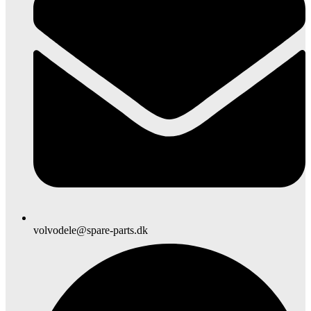
volvodele@spare-parts.dk