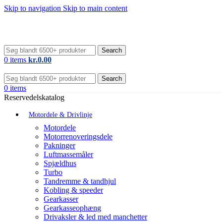
Skip to navigation
Skip to main content
Search
0
items
kr.
0.00
Search
0
items
Reservedelskatalog
Motordele & Drivlinje
Motordele
Motorrenoveringsdele
Pakninger
Luftmassemåler
Spjældhus
Turbo
Tandremme & tandhjul
Kobling & speeder
Gearkasser
Gearkasseophæng
Drivaksler & led med manchetter