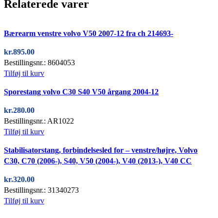
Relaterede varer
Quick view
Bærearm venstre volvo V50 2007-12 fra ch 214693-
kr.
895.00
Bestillingsnr.: 8604053
Tilføj til kurv
Quick view
Sporestang volvo C30 S40 V50 årgang 2004-12
kr.
280.00
Bestillingsnr.: AR1022
Tilføj til kurv
Quick view
Stabilisatorstang, forbindelsesled for – venstre/højre, Volvo
C30, C70 (2006-), S40, V50 (2004-), V40 (2013-), V40 CC
kr.
320.00
Bestillingsnr.: 31340273
Tilføj til kurv