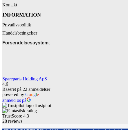
Kontakt
INFORMATION
Privatlivspolitik
Handelsbetingelser
Forsendelsessystem:
Spareparts Holding ApS
4.6
Baseret på 22 anmeldelser
powered by
G
o
o
g
l
e
anmeld os på
Trustpilot
TrustScore
4.3
28
reviews