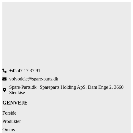
+45 47 17 37 91
volvodele@spare-parts.dk
Spare-Parts.dk | Spareparts Holding ApS, Dam Enge 2, 3660
Stenløse
GENVEJE
Forside
Produkter
Om os