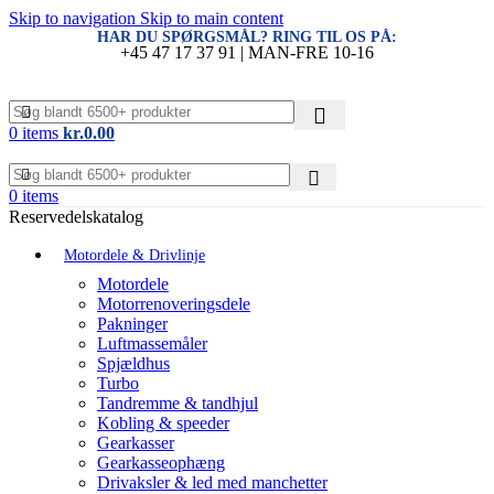
Skip to navigation
Skip to main content
HAR DU SPØRGSMÅL? RING TIL OS PÅ:
+45 47 17 37 91 | MAN-FRE 10-16
0
items
kr.
0.00
0
items
Reservedelskatalog
Motordele & Drivlinje
Motordele
Motorrenoveringsdele
Pakninger
Luftmassemåler
Spjældhus
Turbo
Tandremme & tandhjul
Kobling & speeder
Gearkasser
Gearkasseophæng
Drivaksler & led med manchetter