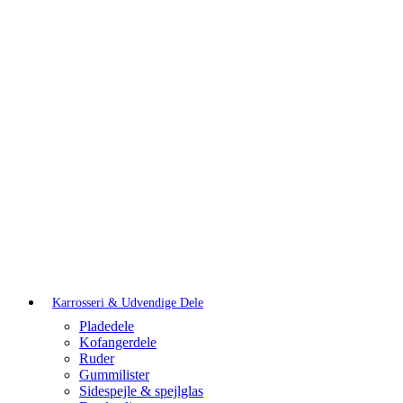
Karrosseri & Udvendige Dele
Pladedele
Kofangerdele
Ruder
Gummilister
Sidespejle & spejlglas