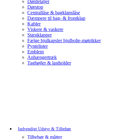
Dørdetaljer
Dørstop
Centrallåse & bagklapslåse
Dæmpere til bag- & frontklap
Kabler
Viskere & vaskere
Stænklapper
Fælge hjulkapsler hjulbolte-møtrikker
Pyntelister
Emblem
Anhængertræk
Tagbøjler & lastholder
Indvendigt Udstyr & Tilbehør
Tilbehør & måtter