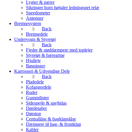
Lygter & pærer
Sikringer horn højtaler ledningsnet relæ
Speedometer
Antenner
Bremsesystem
Back
Bremsedele
Undervogn & Styretøj
Back
Fjedre & støddæmpere med toplejer
Styretøj & bærearme
Hjulleje
Bøsninger
Karrosseri & Udvendige Dele
Back
Pladedele
Kofangerdele
Ruder
Gummilister
Sidespejle & spejlglas
Dørdetaljer
Dørstop
Centrallåse & bagklapslåse
Dæmpere til bag- & frontklap
Kabler