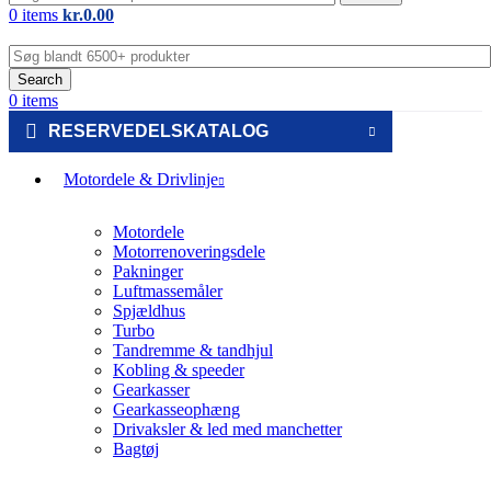
0
items
kr.
0.00
Search
0
items
RESERVEDELSKATALOG
Motordele & Drivlinje
Motordele
Motorrenoveringsdele
Pakninger
Luftmassemåler
Spjældhus
Turbo
Tandremme & tandhjul
Kobling & speeder
Gearkasser
Gearkasseophæng
Drivaksler & led med manchetter
Bagtøj