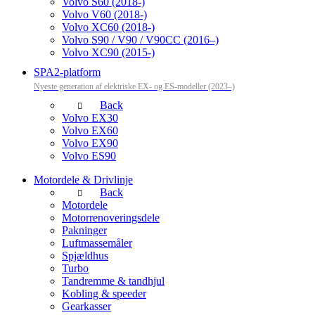
Volvo S60 (2018-)
Volvo V60 (2018-)
Volvo XC60 (2018-)
Volvo S90 / V90 / V90CC (2016–)
Volvo XC90 (2015-)
SPA2-platform
Nyeste generation af elektriske EX- og ES-modeller (2023–)
Back
Volvo EX30
Volvo EX60
Volvo EX90
Volvo ES90
Motordele & Drivlinje
Back
Motordele
Motorrenoveringsdele
Pakninger
Luftmassemåler
Spjældhus
Turbo
Tandremme & tandhjul
Kobling & speeder
Gearkasser