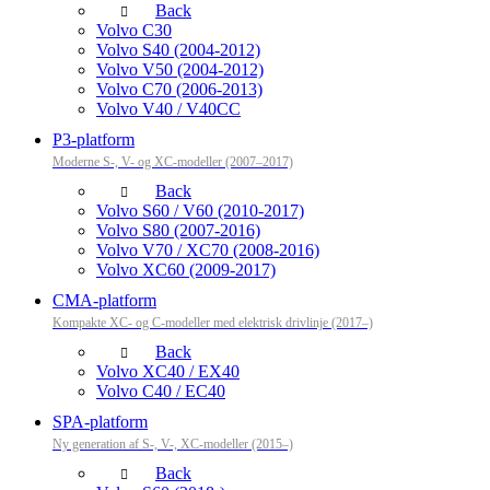
Back
Volvo C30
Volvo S40 (2004-2012)
Volvo V50 (2004-2012)
Volvo C70 (2006-2013)
Volvo V40 / V40CC
P3-platform
Moderne S-, V- og XC-modeller (2007–2017)
Back
Volvo S60 / V60 (2010-2017)
Volvo S80 (2007-2016)
Volvo V70 / XC70 (2008-2016)
Volvo XC60 (2009-2017)
CMA-platform
Kompakte XC- og C-modeller med elektrisk drivlinje (2017–)
Back
Volvo XC40 / EX40
Volvo C40 / EC40
SPA-platform
Ny generation af S-, V-, XC-modeller (2015–)
Back