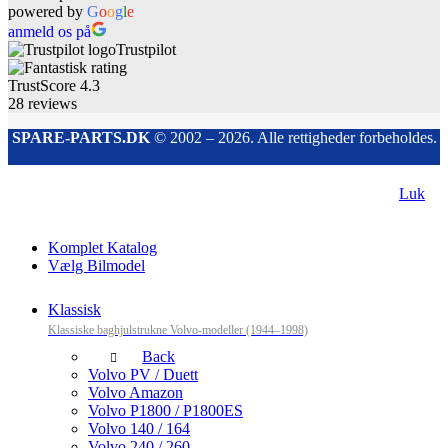
powered by
G
o
o
g
l
e
anmeld os på
Trustpilot
TrustScore
4.3
28
reviews
SPARE-PARTS.DK
© 2002 – 2026. Alle rettigheder forbeholdes.
Luk
Komplet Katalog
Vælg Bilmodel
Klassisk
Klassiske baghjulstrukne Volvo-modeller (1944–1998)
Back
Volvo PV / Duett
Volvo Amazon
Volvo P1800 / P1800ES
Volvo 140 / 164
Volvo 240 / 260