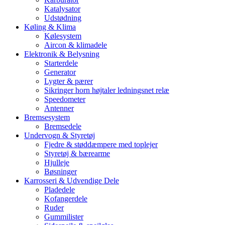
Katalysator
Udstødning
Køling & Klima
Kølesystem
Aircon & klimadele
Elektronik & Belysning
Starterdele
Generator
Lygter & pærer
Sikringer horn højtaler ledningsnet relæ
Speedometer
Antenner
Bremsesystem
Bremsedele
Undervogn & Styretøj
Fjedre & støddæmpere med toplejer
Styretøj & bærearme
Hjulleje
Bøsninger
Karrosseri & Udvendige Dele
Pladedele
Kofangerdele
Ruder
Gummilister