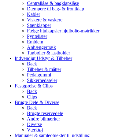
Centrallåse & bagklapslåse
Dæmpere til bag- & frontklap
Kabler
Viskere & vaskere
Stænklapper
Fælge hjulkapsler hjulbolte-møtrikker
Pyntelister
Emblem
Anhængertræk
Tagbøjler & lastholder
Indvendigt Udstyr & Tilbehør
Back
Tilbehør & måtter
Pedalgummi
Sikkerhedsseler
Fastgørelse & Clips
Back
Clips
Brugte Dele & Diverse
Back
Brugte reservedele
Andre bilmærker
Diverse
Værktøj
Manualer & samleobjekter til udstilling