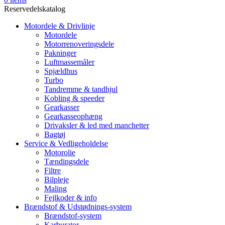
Reservedelskatalog
Motordele & Drivlinje
Motordele
Motorrenoveringsdele
Pakninger
Luftmassemåler
Spjældhus
Turbo
Tandremme & tandhjul
Kobling & speeder
Gearkasser
Gearkasseophæng
Drivaksler & led med manchetter
Bagtøj
Service & Vedligeholdelse
Motorolie
Tændingsdele
Filtre
Bilpleje
Maling
Fejlkoder & info
Brændstof & Udstødnings-system
Brændstof-system
Karburator