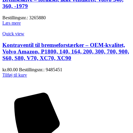
360, -1979
Bestillingsnr.: 3265880
Læs mere
Quick view
Kontraventil til bremseforstærker – OEM-kvalitet,
Volvo Amazon, P1800, 140, 164, 200, 300, 700, 900,
S60, S80, V70, XC70, XC90
kr.
80.00
Bestillingsnr.: 9485451
Tilføj til kurv