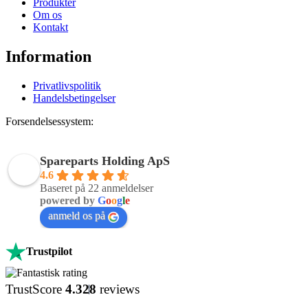
Produkter
Om os
Kontakt
Information
Privatlivspolitik
Handelsbetingelser
Forsendelsessystem:
Spareparts Holding ApS
4.6
Baseret på 22 anmeldelser
powered by
G
o
o
g
l
e
anmeld os på
Trustpilot
TrustScore
4.3
28
reviews