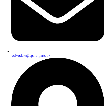
volvodele@spare-parts.dk