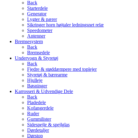
Back
Starterdele
Generator
Lygter & pærer
Sikringer horn højtaler ledningsnet relæ
Speedometer
Antenner
Bremsesystem
Back
Bremsedele
Undervogn & Styretøj
Back
Fjedre & støddæmpere med toplejer
Styretøj & bærearme
Hjulleje
Bøsninger
Karrosseri & Udvendige Dele
Back
Pladedele
Kofangerdele
Ruder
Gummilister
Sidespejle & spejlglas
Dørdetaljer
Dørstop