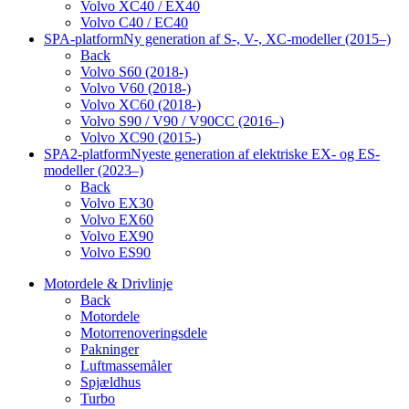
Volvo XC40 / EX40
Volvo C40 / EC40
SPA-platform
Ny generation af S-, V-, XC-modeller (2015–)
Back
Volvo S60 (2018-)
Volvo V60 (2018-)
Volvo XC60 (2018-)
Volvo S90 / V90 / V90CC (2016–)
Volvo XC90 (2015-)
SPA2-platform
Nyeste generation af elektriske EX- og ES-
modeller (2023–)
Back
Volvo EX30
Volvo EX60
Volvo EX90
Volvo ES90
Motordele & Drivlinje
Back
Motordele
Motorrenoveringsdele
Pakninger
Luftmassemåler
Spjældhus
Turbo