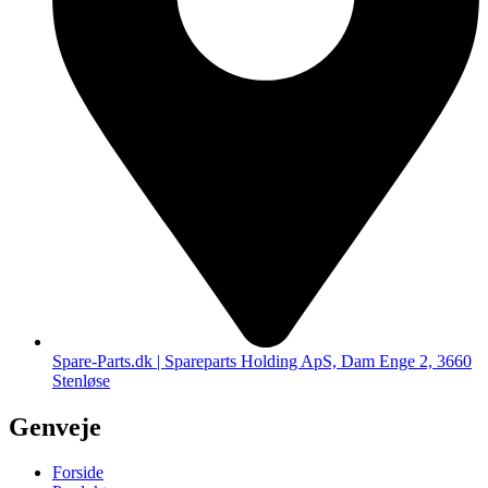
Spare-Parts.dk | Spareparts Holding ApS, Dam Enge 2, 3660
Stenløse
Genveje
Forside