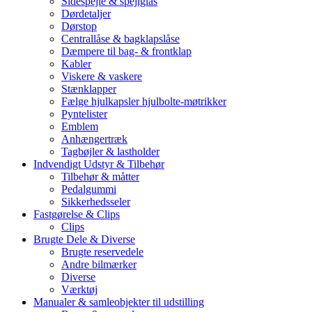
Sidespejle & spejlglas
Dørdetaljer
Dørstop
Centrallåse & bagklapslåse
Dæmpere til bag- & frontklap
Kabler
Viskere & vaskere
Stænklapper
Fælge hjulkapsler hjulbolte-møtrikker
Pyntelister
Emblem
Anhængertræk
Tagbøjler & lastholder
Indvendigt Udstyr & Tilbehør
Tilbehør & måtter
Pedalgummi
Sikkerhedsseler
Fastgørelse & Clips
Clips
Brugte Dele & Diverse
Brugte reservedele
Andre bilmærker
Diverse
Værktøj
Manualer & samleobjekter til udstilling