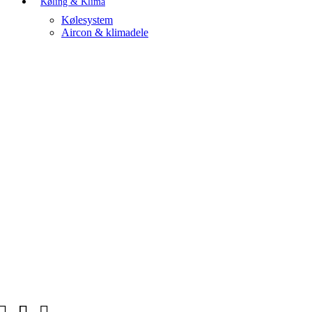
Køling & Klima
Kølesystem
Aircon & klimadele