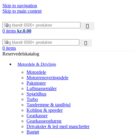
Skip to navigation
Skip to main content
0
items
kr.
0.00
0
items
Reservedelskatalog
Motordele & Drivlinje
Motordele
Motorrenoveringsdele
Pakninger
Luftmassemåler
Spjældhus
Turbo
Tandremme & tandhjul
Kobling & speeder
Gearkasser
Gearkasseophæng
Drivaksler & led med manchetter
Bagtøj