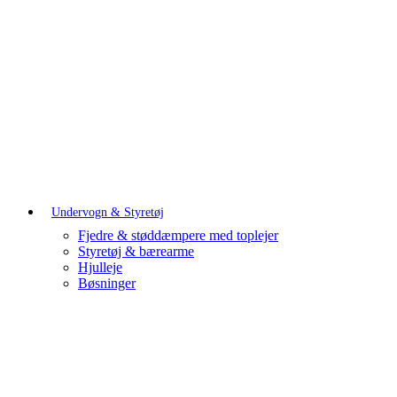
Undervogn & Styretøj
Fjedre & støddæmpere med toplejer
Styretøj & bærearme
Hjulleje
Bøsninger