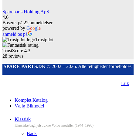
Spareparts Holding ApS
4.6
Baseret på 22 anmeldelser
powered by
G
o
o
g
l
e
anmeld os på
Trustpilot
TrustScore
4.3
28
reviews
SPARE-PARTS.DK
© 2002 – 2026. Alle rettigheder forbeholdes.
Luk
Komplet Katalog
Vælg Bilmodel
Klassisk
Klassiske baghjulstrukne Volvo-modeller (1944–1998)
Back