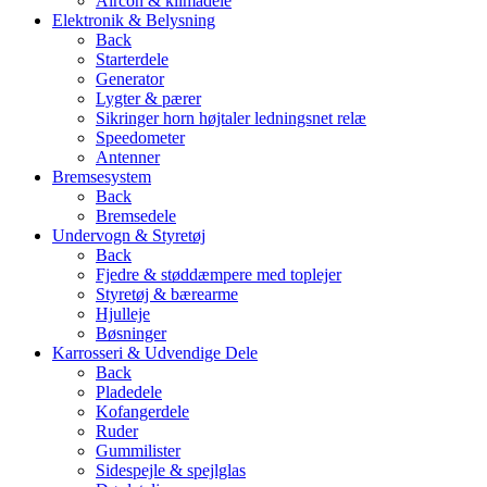
Aircon & klimadele
Elektronik & Belysning
Back
Starterdele
Generator
Lygter & pærer
Sikringer horn højtaler ledningsnet relæ
Speedometer
Antenner
Bremsesystem
Back
Bremsedele
Undervogn & Styretøj
Back
Fjedre & støddæmpere med toplejer
Styretøj & bærearme
Hjulleje
Bøsninger
Karrosseri & Udvendige Dele
Back
Pladedele
Kofangerdele
Ruder
Gummilister
Sidespejle & spejlglas