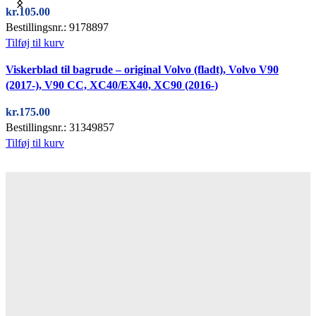
kr.
105.00
Bestillingsnr.: 9178897
Tilføj til kurv
Quick view
Viskerblad til bagrude – original Volvo (fladt), Volvo V90
(2017-), V90 CC, XC40/EX40, XC90 (2016-)
kr.
175.00
Bestillingsnr.: 31349857
Tilføj til kurv