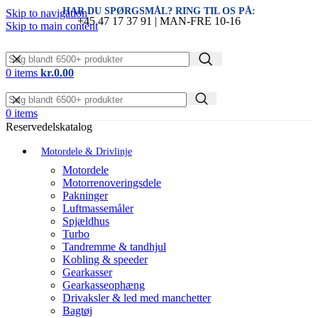
HAR DU SPØRGSMÅL? RING TIL OS PÅ:
Skip to navigation
+45 47 17 37 91 | MAN-FRE 10-16
Skip to main content
0
items
kr.
0.00
0
items
Reservedelskatalog
Motordele & Drivlinje
Motordele
Motorrenoveringsdele
Pakninger
Luftmassemåler
Spjældhus
Turbo
Tandremme & tandhjul
Kobling & speeder
Gearkasser
Gearkasseophæng
Drivaksler & led med manchetter
Bagtøj