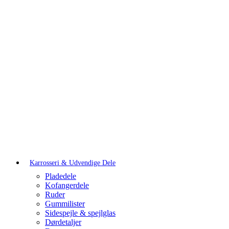
Karrosseri & Udvendige Dele
Pladedele
Kofangerdele
Ruder
Gummilister
Sidespejle & spejlglas
Dørdetaljer