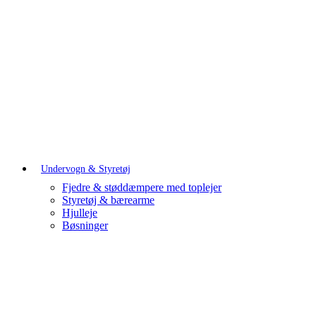
Undervogn & Styretøj
Fjedre & støddæmpere med toplejer
Styretøj & bærearme
Hjulleje
Bøsninger