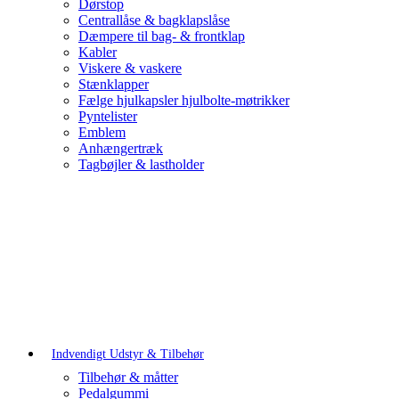
Dørstop
Centrallåse & bagklapslåse
Dæmpere til bag- & frontklap
Kabler
Viskere & vaskere
Stænklapper
Fælge hjulkapsler hjulbolte-møtrikker
Pyntelister
Emblem
Anhængertræk
Tagbøjler & lastholder
Indvendigt Udstyr & Tilbehør
Tilbehør & måtter
Pedalgummi