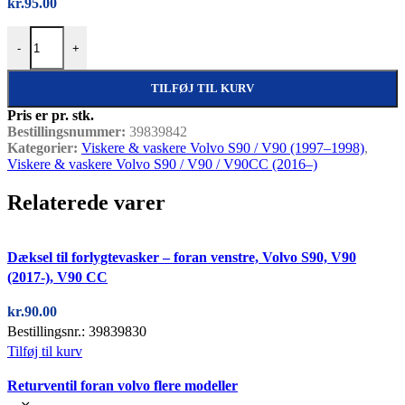
kr.
95.00
Dæksel til forlygtevasker – foran højre, Volvo S90, V90 (2017-), V9
-
+
TILFØJ TIL KURV
Pris er pr. stk.
Bestillingsnummer:
39839842
Kategorier:
Viskere & vaskere Volvo S90 / V90 (1997–1998)
,
Viskere & vaskere Volvo S90 / V90 / V90CC (2016–)
Relaterede varer
Quick view
Dæksel til forlygtevasker – foran venstre, Volvo S90, V90
(2017-), V90 CC
kr.
90.00
Bestillingsnr.: 39839830
Tilføj til kurv
Quick view
Returventil foran volvo flere modeller