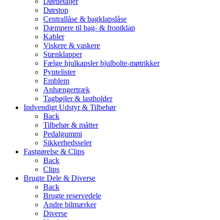
Dørdetaljer
Dørstop
Centrallåse & bagklapslåse
Dæmpere til bag- & frontklap
Kabler
Viskere & vaskere
Stænklapper
Fælge hjulkapsler hjulbolte-møtrikker
Pyntelister
Emblem
Anhængertræk
Tagbøjler & lastholder
Indvendigt Udstyr & Tilbehør
Back
Tilbehør & måtter
Pedalgummi
Sikkerhedsseler
Fastgørelse & Clips
Back
Clips
Brugte Dele & Diverse
Back
Brugte reservedele
Andre bilmærker
Diverse