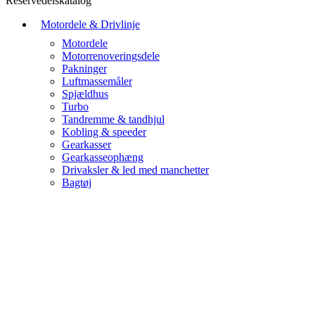
Reservedelskatalog
Motordele & Drivlinje
Motordele
Motorrenoveringsdele
Pakninger
Luftmassemåler
Spjældhus
Turbo
Tandremme & tandhjul
Kobling & speeder
Gearkasser
Gearkasseophæng
Drivaksler & led med manchetter
Bagtøj