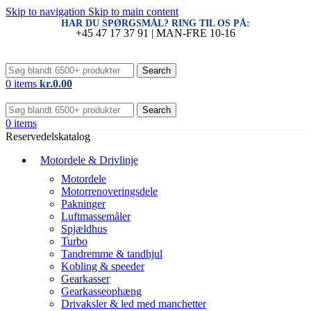
Skip to navigation
Skip to main content
HAR DU SPØRGSMÅL? RING TIL OS PÅ:
+45 47 17 37 91 | MAN-FRE 10-16
Search
0
items
kr.
0.00
Search
0
items
Reservedelskatalog
Motordele & Drivlinje
Motordele
Motorrenoveringsdele
Pakninger
Luftmassemåler
Spjældhus
Turbo
Tandremme & tandhjul
Kobling & speeder
Gearkasser
Gearkasseophæng
Drivaksler & led med manchetter