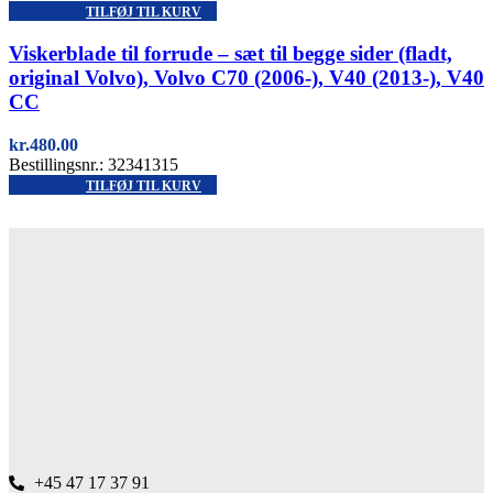
TILFØJ TIL KURV
Quick view
Viskerblade til forrude – sæt til begge sider (fladt,
original Volvo), Volvo C70 (2006-), V40 (2013-), V40
CC
kr.
480.00
Bestillingsnr.: 32341315
TILFØJ TIL KURV
+45 47 17 37 91