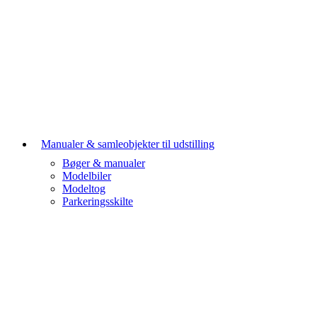
Manualer & samleobjekter til udstilling
Bøger & manualer
Modelbiler
Modeltog
Parkeringsskilte