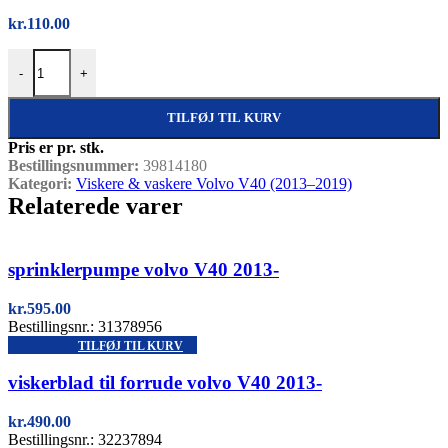
kr.
110.00
Dæksel til forlygtevasker – foran højre, Volvo V40 (2013-), V40 CC 
-
+
TILFØJ TIL KURV
Pris er pr. stk.
Bestillingsnummer:
39814180
Kategori:
Viskere & vaskere Volvo V40 (2013–2019)
Relaterede varer
Quick view
sprinklerpumpe volvo V40 2013-
kr.
595.00
Bestillingsnr.: 31378956
TILFØJ TIL KURV
Quick view
viskerblad til forrude volvo V40 2013-
kr.
490.00
Bestillingsnr.: 32237894