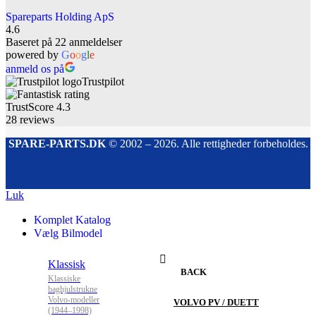
Spareparts Holding ApS
4.6
Baseret på 22 anmeldelser
powered by
G
o
o
g
l
e
anmeld os på
Trustpilot
TrustScore
4.3
28
reviews
SPARE-PARTS.DK
© 2002 – 2026. Alle rettigheder forbeholdes.
Luk
Komplet Katalog
Vælg Bilmodel
Klassisk
BACK
Klassiske
baghjulstrukne
Volvo-modeller
VOLVO PV / DUETT
(1944–1998)