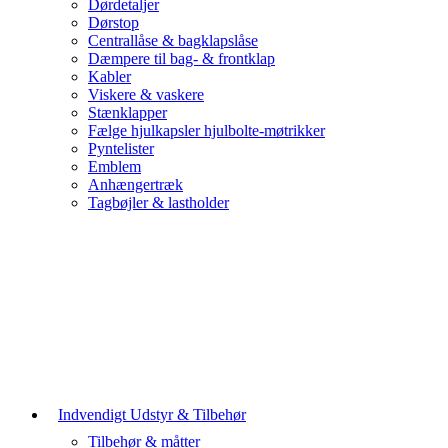
Dørdetaljer
Dørstop
Centrallåse & bagklapslåse
Dæmpere til bag- & frontklap
Kabler
Viskere & vaskere
Stænklapper
Fælge hjulkapsler hjulbolte-møtrikker
Pyntelister
Emblem
Anhængertræk
Tagbøjler & lastholder
Indvendigt Udstyr & Tilbehør
Tilbehør & måtter