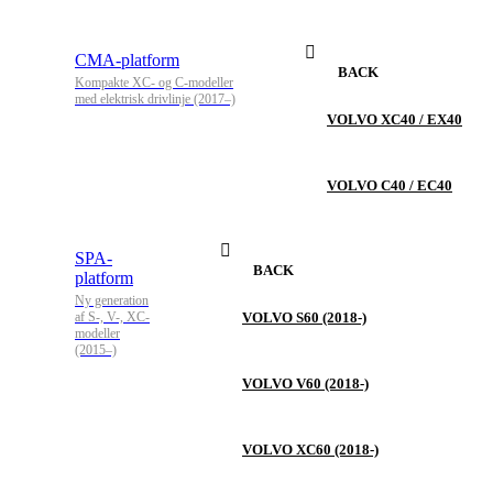
CMA-platform
BACK
Kompakte XC- og C-modeller
med elektrisk drivlinje (2017–)
VOLVO XC40 / EX40
VOLVO C40 / EC40
SPA-
BACK
platform
Ny generation
af S-, V-, XC-
VOLVO S60 (2018-)
modeller
(2015–)
VOLVO V60 (2018-)
VOLVO XC60 (2018-)