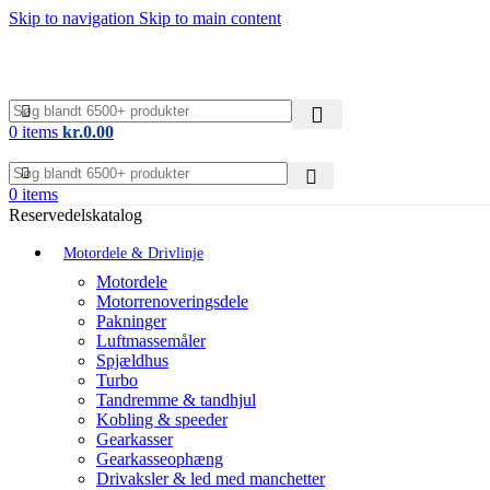
Skip to navigation
Skip to main content
0
items
kr.
0.00
0
items
Reservedelskatalog
Motordele & Drivlinje
Motordele
Motorrenoveringsdele
Pakninger
Luftmassemåler
Spjældhus
Turbo
Tandremme & tandhjul
Kobling & speeder
Gearkasser
Gearkasseophæng
Drivaksler & led med manchetter