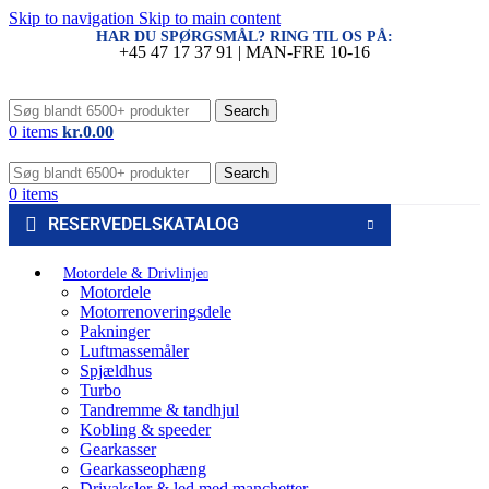
Skip to navigation
Skip to main content
HAR DU SPØRGSMÅL? RING TIL OS PÅ:
+45 47 17 37 91 | MAN-FRE 10-16
Search
0
items
kr.
0.00
Search
0
items
RESERVEDELSKATALOG
Motordele & Drivlinje
Motordele
Motorrenoveringsdele
Pakninger
Luftmassemåler
Spjældhus
Turbo
Tandremme & tandhjul
Kobling & speeder
Gearkasser
Gearkasseophæng
Drivaksler & led med manchetter