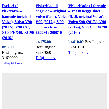
Dæksel til
Viskerblad til
Viskerblade til forrude
viskerarm –
bagrude – original
– sæt til begge sider
bagrude (original
Volvo (fladt), Volvo
(fladt, original Volvo),
Volvo), Volvo V90
V90 (2017-), V90
Volvo S90 (2017-), V90
(2017-), V90 CC,
CC fra ch. nr.:
(2017-), V90 CC, XC90
XC40/EX40, XC90
229984 / 200810
(2016-)
(2016-)
kr.
175.00
kr.
410.00
Bestillingsnr.:
kr.
36.00
Bestillingsnr.:
32341610
Bestillingsnr.:
32285969
Tilføj til kurv
31699909
Tilføj til kurv
Tilføj til kurv