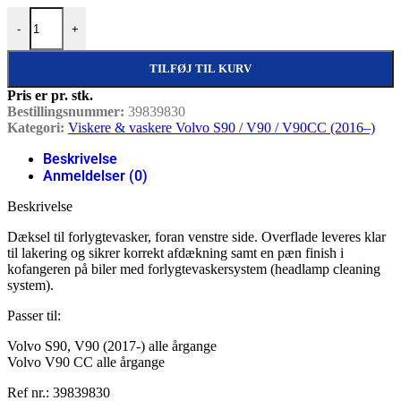
Dæksel til forlygtevasker – foran venstre, Volvo S90, V90 (2017-), 
-
+
TILFØJ TIL KURV
Pris er pr. stk.
Bestillingsnummer:
39839830
Kategori:
Viskere & vaskere Volvo S90 / V90 / V90CC (2016–)
Beskrivelse
Anmeldelser (0)
Beskrivelse
Dæksel til forlygtevasker, foran venstre side. Overflade leveres klar
til lakering og sikrer korrekt afdækning samt en pæn finish i
kofangeren på biler med forlygtevaskersystem (headlamp cleaning
system).
Passer til:
Volvo S90, V90 (2017-) alle årgange
Volvo V90 CC alle årgange
Ref nr.: 39839830