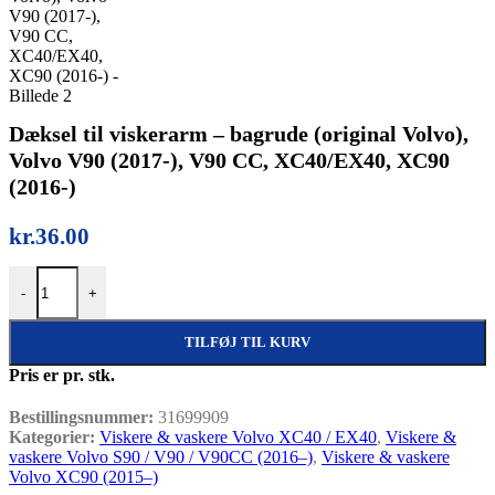
Dæksel til viskerarm – bagrude (original Volvo),
Volvo V90 (2017-), V90 CC, XC40/EX40, XC90
(2016-)
kr.
36.00
Dæksel til viskerarm – bagrude (original Volvo), Volvo V90 (2017
-
+
TILFØJ TIL KURV
Pris er pr. stk.
Bestillingsnummer:
31699909
Kategorier:
Viskere & vaskere Volvo XC40 / EX40
,
Viskere &
vaskere Volvo S90 / V90 / V90CC (2016–)
,
Viskere & vaskere
Volvo XC90 (2015–)