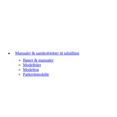
Manualer & samleobjekter til udstilling
Bøger & manualer
Modelbiler
Modeltog
Parkeringsskilte