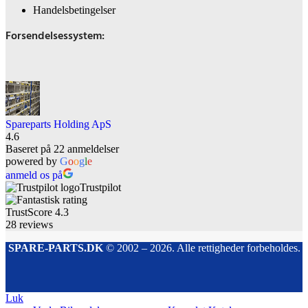
Handelsbetingelser
Forsendelsessystem:
Spareparts Holding ApS
4.6
Baseret på 22 anmeldelser
powered by
G
o
o
g
l
e
anmeld os på
Trustpilot
TrustScore
4.3
28
reviews
SPARE-PARTS.DK
© 2002 – 2026. Alle rettigheder forbeholdes.
Luk