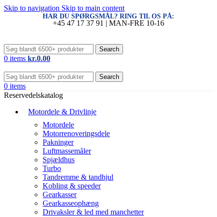
Skip to navigation
Skip to main content
HAR DU SPØRGSMÅL? RING TIL OS PÅ:
+45 47 17 37 91 | MAN-FRE 10-16
Search
0
items
kr.
0.00
Search
0
items
Reservedelskatalog
Motordele & Drivlinje
Motordele
Motorrenoveringsdele
Pakninger
Luftmassemåler
Spjældhus
Turbo
Tandremme & tandhjul
Kobling & speeder
Gearkasser
Gearkasseophæng
Drivaksler & led med manchetter