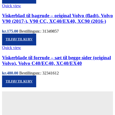
Quick view
Viskerblad til bagrude – original Volvo (fladt), Volvo
V90 (2017-), V90 CC, XC40/EX40, XC90 (2016-)
kr.
175.00
Bestillingsnr.: 31349857
TILFØJ TIL KURV
Quick view
Viskerblade til forrude – sæt til begge sider (original
Volvo), Volvo C40/EC40, XC40/EX40
kr.
480.00
Bestillingsnr.: 32341612
TILFØJ TIL KURV