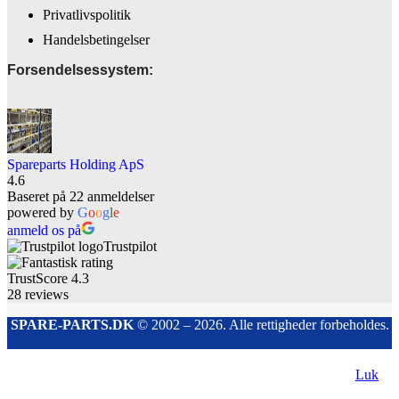
Privatlivspolitik
Handelsbetingelser
Forsendelsessystem:
Spareparts Holding ApS
4.6
Baseret på 22 anmeldelser
powered by
G
o
o
g
l
e
anmeld os på
Trustpilot
TrustScore
4.3
28
reviews
SPARE-PARTS.DK
© 2002 – 2026. Alle rettigheder forbeholdes.
Luk