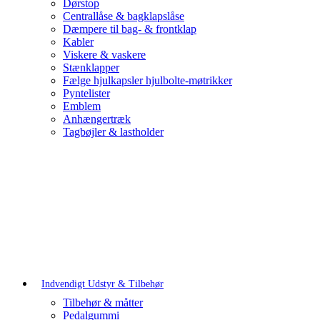
Dørstop
Centrallåse & bagklapslåse
Dæmpere til bag- & frontklap
Kabler
Viskere & vaskere
Stænklapper
Fælge hjulkapsler hjulbolte-møtrikker
Pyntelister
Emblem
Anhængertræk
Tagbøjler & lastholder
Indvendigt Udstyr & Tilbehør
Tilbehør & måtter
Pedalgummi