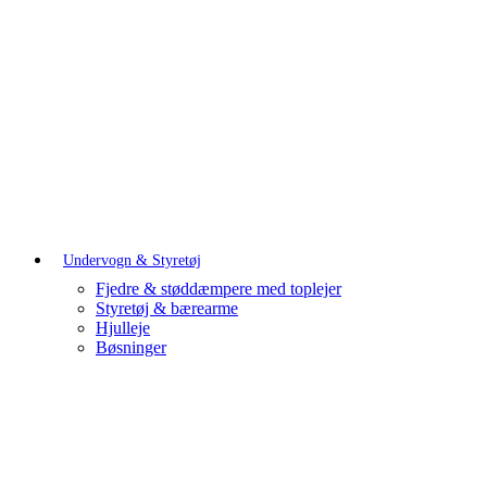
Undervogn & Styretøj
Fjedre & støddæmpere med toplejer
Styretøj & bærearme
Hjulleje
Bøsninger