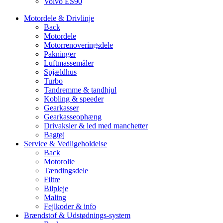
Volvo ES90
Motordele & Drivlinje
Back
Motordele
Motorrenoveringsdele
Pakninger
Luftmassemåler
Spjældhus
Turbo
Tandremme & tandhjul
Kobling & speeder
Gearkasser
Gearkasseophæng
Drivaksler & led med manchetter
Bagtøj
Service & Vedligeholdelse
Back
Motorolie
Tændingsdele
Filtre
Bilpleje
Maling
Fejlkoder & info
Brændstof & Udstødnings-system