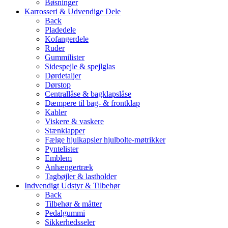
Bøsninger
Karrosseri & Udvendige Dele
Back
Pladedele
Kofangerdele
Ruder
Gummilister
Sidespejle & spejlglas
Dørdetaljer
Dørstop
Centrallåse & bagklapslåse
Dæmpere til bag- & frontklap
Kabler
Viskere & vaskere
Stænklapper
Fælge hjulkapsler hjulbolte-møtrikker
Pyntelister
Emblem
Anhængertræk
Tagbøjler & lastholder
Indvendigt Udstyr & Tilbehør
Back
Tilbehør & måtter
Pedalgummi
Sikkerhedsseler