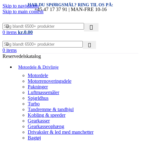
HAR DU SPØRGSMÅL? RING TIL OS PÅ:
Skip to navigation
+45 47 17 37 91 | MAN-FRE 10-16
Skip to main content
0
items
kr.
0.00
0
items
Reservedelskatalog
Motordele & Drivlinje
Motordele
Motorrenoveringsdele
Pakninger
Luftmassemåler
Spjældhus
Turbo
Tandremme & tandhjul
Kobling & speeder
Gearkasser
Gearkasseophæng
Drivaksler & led med manchetter
Bagtøj