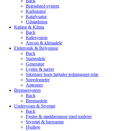
Back
Brændstof-system
Karburator
Katalysator
Udstødning
Køling & Klima
Back
Kølesystem
Aircon & klimadele
Elektronik & Belysning
Back
Starterdele
Generator
Lygter & pærer
Sikringer horn højtaler ledningsnet relæ
Speedometer
Antenner
Bremsesystem
Back
Bremsedele
Undervogn & Styretøj
Back
Fjedre & støddæmpere med toplejer
Styretøj & bærearme
Hjulleje