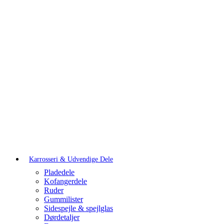
Karrosseri & Udvendige Dele
Pladedele
Kofangerdele
Ruder
Gummilister
Sidespejle & spejlglas
Dørdetaljer