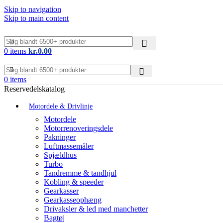
Skip to navigation
Skip to main content
0
items
kr.
0.00
0
items
Reservedelskatalog
Motordele & Drivlinje
Motordele
Motorrenoveringsdele
Pakninger
Luftmassemåler
Spjældhus
Turbo
Tandremme & tandhjul
Kobling & speeder
Gearkasser
Gearkasseophæng
Drivaksler & led med manchetter
Bagtøj