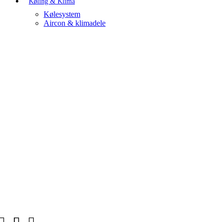
Køling & Klima
Kølesystem
Aircon & klimadele