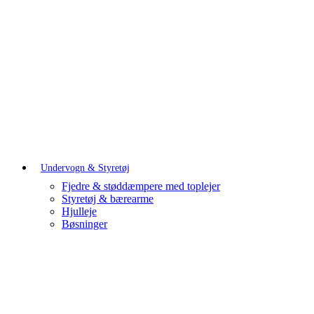
Undervogn & Styretøj
Fjedre & støddæmpere med toplejer
Styretøj & bærearme
Hjulleje
Bøsninger