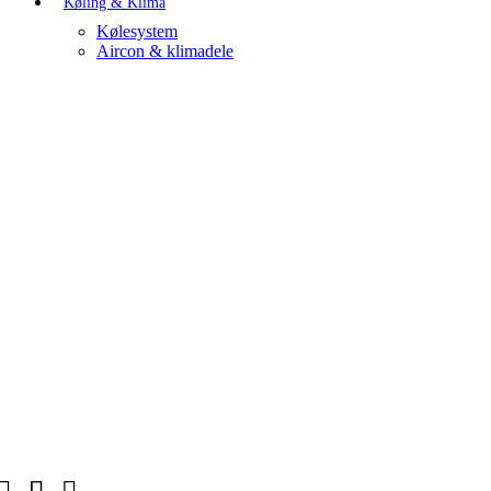
Køling & Klima
Kølesystem
Aircon & klimadele