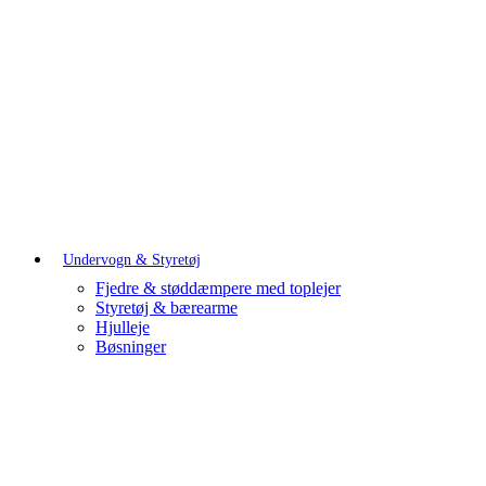
Undervogn & Styretøj
Fjedre & støddæmpere med toplejer
Styretøj & bærearme
Hjulleje
Bøsninger