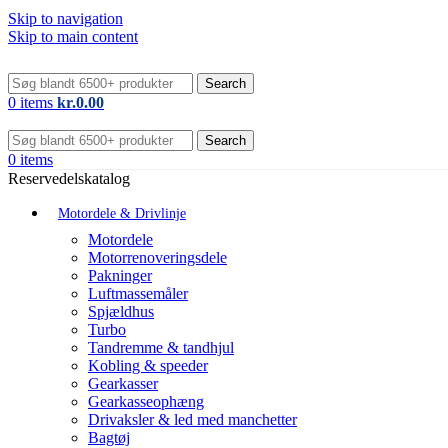
Skip to navigation
Skip to main content
Search
0
items
kr.
0.00
Search
0
items
Reservedelskatalog
Motordele & Drivlinje
Motordele
Motorrenoveringsdele
Pakninger
Luftmassemåler
Spjældhus
Turbo
Tandremme & tandhjul
Kobling & speeder
Gearkasser
Gearkasseophæng
Drivaksler & led med manchetter
Bagtøj