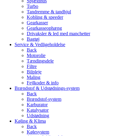
Spjældhus
Turbo
Tandremme & tandhjul
Kobling & speeder
Gearkasser
Gearkasseophæng
Drivaksler & led med manchetter
Bagtøj
Service & Vedligeholdelse
Back
Motorolie
Tændingsdele
Filtre
Bilpleje
Maling
Fejlkoder & info
Brændstof & Udstødnings-system
Back
Brændstof-system
Karburator
Katalysator
Udstødning
Køling & Klima
Back
Kølesystem