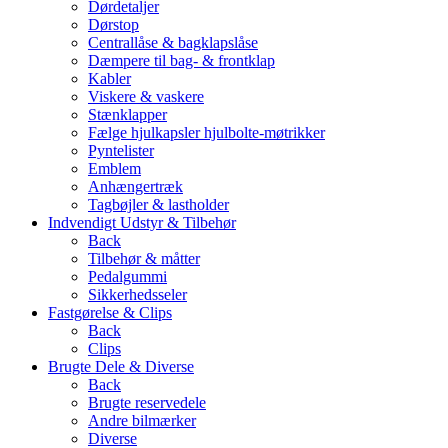
Dørdetaljer
Dørstop
Centrallåse & bagklapslåse
Dæmpere til bag- & frontklap
Kabler
Viskere & vaskere
Stænklapper
Fælge hjulkapsler hjulbolte-møtrikker
Pyntelister
Emblem
Anhængertræk
Tagbøjler & lastholder
Indvendigt Udstyr & Tilbehør
Back
Tilbehør & måtter
Pedalgummi
Sikkerhedsseler
Fastgørelse & Clips
Back
Clips
Brugte Dele & Diverse
Back
Brugte reservedele
Andre bilmærker
Diverse