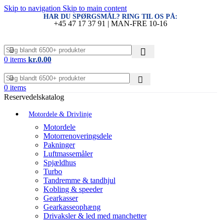
Skip to navigation
Skip to main content
HAR DU SPØRGSMÅL? RING TIL OS PÅ:
+45 47 17 37 91 | MAN-FRE 10-16
0
items
kr.
0.00
0
items
Reservedelskatalog
Motordele & Drivlinje
Motordele
Motorrenoveringsdele
Pakninger
Luftmassemåler
Spjældhus
Turbo
Tandremme & tandhjul
Kobling & speeder
Gearkasser
Gearkasseophæng
Drivaksler & led med manchetter