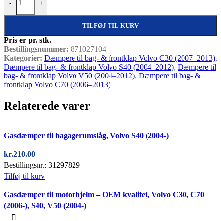
-
+
TILFØJ TIL KURV
Pris er pr. stk.
Bestillingsnummer:
871027104
Kategorier:
Dæmpere til bag- & frontklap Volvo C30 (2007–2013)
,
Dæmpere til bag- & frontklap Volvo S40 (2004–2012)
,
Dæmpere til
bag- & frontklap Volvo V50 (2004–2012)
,
Dæmpere til bag- &
frontklap Volvo C70 (2006–2013)
Relaterede varer
Quick view
Gasdæmper til bagagerumslåg, Volvo S40 (2004-)
kr.
210.00
Bestillingsnr.: 31297829
Tilføj til kurv
Quick view
Gasdæmper til motorhjelm – OEM kvalitet, Volvo C30, C70
(2006-), S40, V50 (2004-)