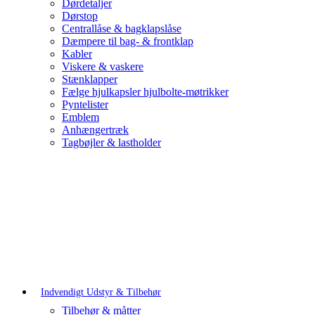
Dørdetaljer
Dørstop
Centrallåse & bagklapslåse
Dæmpere til bag- & frontklap
Kabler
Viskere & vaskere
Stænklapper
Fælge hjulkapsler hjulbolte-møtrikker
Pyntelister
Emblem
Anhængertræk
Tagbøjler & lastholder
Indvendigt Udstyr & Tilbehør
Tilbehør & måtter