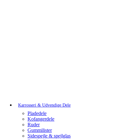
Karrosseri & Udvendige Dele
Pladedele
Kofangerdele
Ruder
Gummilister
Sidespejle & spejlglas