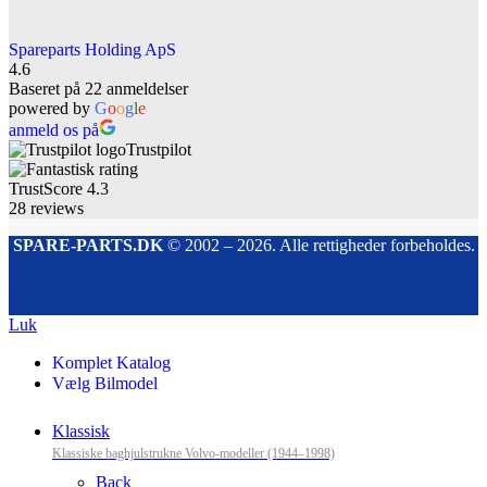
Spareparts Holding ApS
4.6
Baseret på 22 anmeldelser
powered by
G
o
o
g
l
e
anmeld os på
Trustpilot
TrustScore
4.3
28
reviews
SPARE-PARTS.DK
© 2002 – 2026. Alle rettigheder forbeholdes.
Luk
Komplet Katalog
Vælg Bilmodel
Klassisk
Klassiske baghjulstrukne Volvo-modeller (1944–1998)
Back