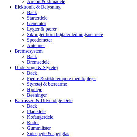
Aircon & klimadele
Elektronik & Belysning
Back
Starterdele
Generator
Lygter & pærer
Sikringer horn højtaler ledningsnet relæ
Speedometer
Antenner
Bremsesystem
Back
Bremsedele
Undervogn & Styretøj
Back
Fjedre & støddæmpere med toplejer
Styretøj & bærearme
Hjulleje
Bøsninger
Karrosseri & Udvendige Dele
Back
Pladedele
Kofangerdele
Ruder
Gummilister
Sidespejle & spejlglas