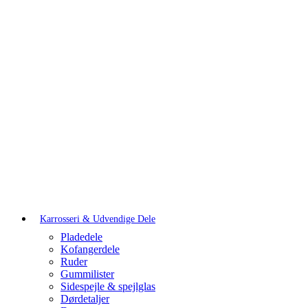
Karrosseri & Udvendige Dele
Pladedele
Kofangerdele
Ruder
Gummilister
Sidespejle & spejlglas
Dørdetaljer