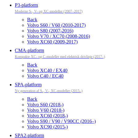
P3-platform
Moderne S-, V- og XC-modeller (2007–2017)
Back
Volvo S60 / V60 (2010-2017)
Volvo S80 (2007-2016)
Volvo V70 / XC70 (2008-2016)
Volvo XC60 (2009-2017)
CMA-platform
Kompakte XC- og C-modeller med elektrisk drivlinje (2017–)
Back
Volvo XC40 / EX40
Volvo C40 / EC40
SPA-platform
Ny generation af S-, V-, XC-modeller (2015–)
Back
Volvo S60 (2018-)
Volvo V60 (2018-)
Volvo XC60 (2018-)
Volvo S90 / V90 / V90CC (2016–)
Volvo XC90 (2015-)
SPA2-platform