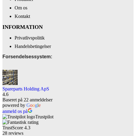
Om os
Kontakt
INFORMATION
Privatlivspolitik
Handelsbetingelser
Forsendelsessystem:
Spareparts Holding ApS
4.6
Baseret på 22 anmeldelser
powered by
G
o
o
g
l
e
anmeld os på
Trustpilot
TrustScore
4.3
28
reviews