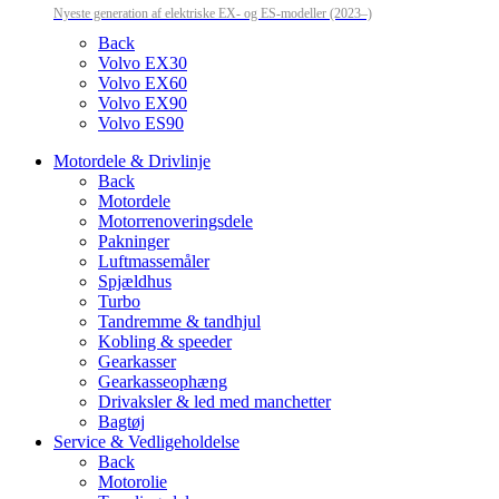
Nyeste generation af elektriske EX- og ES-modeller (2023–)
Back
Volvo EX30
Volvo EX60
Volvo EX90
Volvo ES90
Motordele & Drivlinje
Back
Motordele
Motorrenoveringsdele
Pakninger
Luftmassemåler
Spjældhus
Turbo
Tandremme & tandhjul
Kobling & speeder
Gearkasser
Gearkasseophæng
Drivaksler & led med manchetter
Bagtøj
Service & Vedligeholdelse
Back
Motorolie