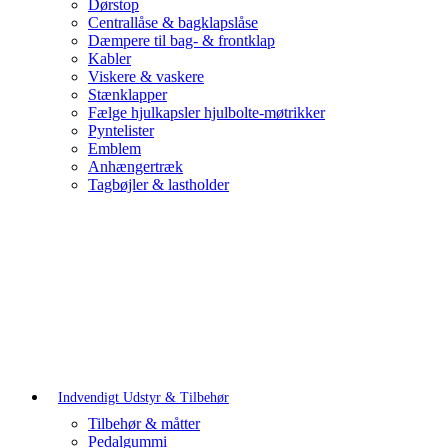
Dørstop
Centrallåse & bagklapslåse
Dæmpere til bag- & frontklap
Kabler
Viskere & vaskere
Stænklapper
Fælge hjulkapsler hjulbolte-møtrikker
Pyntelister
Emblem
Anhængertræk
Tagbøjler & lastholder
Indvendigt Udstyr & Tilbehør
Tilbehør & måtter
Pedalgummi