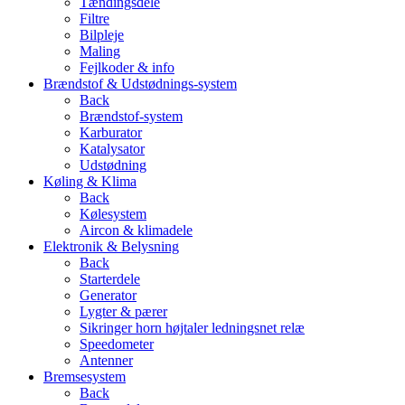
Tændingsdele
Filtre
Bilpleje
Maling
Fejlkoder & info
Brændstof & Udstødnings-system
Back
Brændstof-system
Karburator
Katalysator
Udstødning
Køling & Klima
Back
Kølesystem
Aircon & klimadele
Elektronik & Belysning
Back
Starterdele
Generator
Lygter & pærer
Sikringer horn højtaler ledningsnet relæ
Speedometer
Antenner
Bremsesystem
Back