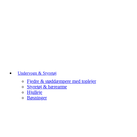
Undervogn & Styretøj
Fjedre & støddæmpere med toplejer
Styretøj & bærearme
Hjulleje
Bøsninger