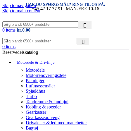
HAR DU SPØRGSMÅL? RING TIL OS PÅ:
Skip to navigation
+45 47 17 37 91 | MAN-FRE 10-16
Skip to main content
0
items
kr.
0.00
0
items
Reservedelskatalog
Motordele & Drivlinje
Motordele
Motorrenoveringsdele
Pakninger
Luftmassemåler
Spjældhus
Turbo
Tandremme & tandhjul
Kobling & speeder
Gearkasser
Gearkasseophæng
Drivaksler & led med manchetter
Bagtøj