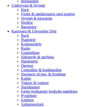
Bremsedele
Undervogn & Styretøj
Back
Fjedre & støddæmpere med toplejer
Styretøj & bærearme
Hjulleje
Bøsninger
Karrosseri & Udvendige Dele
Back
Pladedele
Kofangerdele
Ruder
Gummilister
Sidespejle & spejlglas
Dørdetaljer
Dørstop
Centrallåse & bagklapslåse
Dæmpere til bag- & frontklap
Kabler
Viskere & vaskere
Stænklapper
Fælge hjulkapsler hjulbolte-møtrikker
Pyntelister
Emblem
Anhængertræk