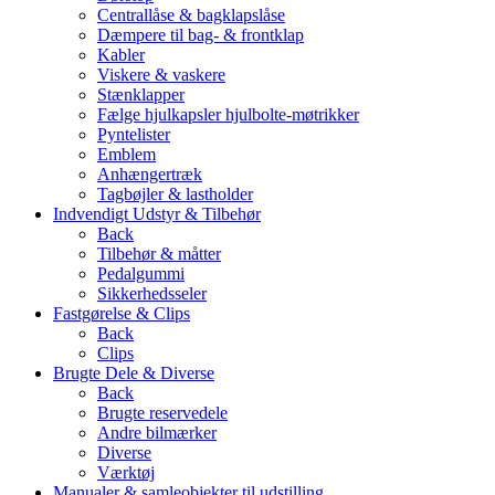
Centrallåse & bagklapslåse
Dæmpere til bag- & frontklap
Kabler
Viskere & vaskere
Stænklapper
Fælge hjulkapsler hjulbolte-møtrikker
Pyntelister
Emblem
Anhængertræk
Tagbøjler & lastholder
Indvendigt Udstyr & Tilbehør
Back
Tilbehør & måtter
Pedalgummi
Sikkerhedsseler
Fastgørelse & Clips
Back
Clips
Brugte Dele & Diverse
Back
Brugte reservedele
Andre bilmærker
Diverse
Værktøj
Manualer & samleobjekter til udstilling