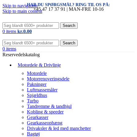
HAR DU SPØRGSMÅL? RING TIL OS PÅ:
Skip to navigation
+45 47 17 37 91 | MAN-FRE 10-16
Skip to main content
Search
0
items
kr.
0.00
Search
0
items
Reservedelskatalog
Motordele & Drivlinje
Motordele
Motorrenoveringsdele
Pakninger
Luftmassemåler
Spjældhus
Turbo
Tandremme & tandhjul
Kobling & speeder
Gearkasser
Gearkasseophæng
Drivaksler & led med manchetter
Bagtøj