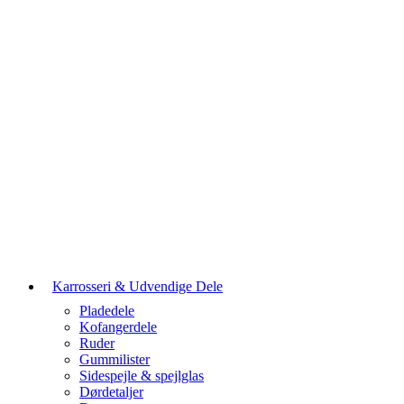
Karrosseri & Udvendige Dele
Pladedele
Kofangerdele
Ruder
Gummilister
Sidespejle & spejlglas
Dørdetaljer