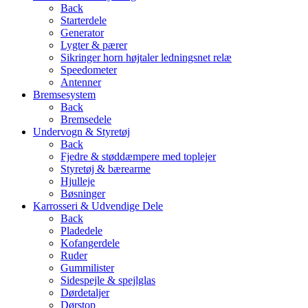
Back
Starterdele
Generator
Lygter & pærer
Sikringer horn højtaler ledningsnet relæ
Speedometer
Antenner
Bremsesystem
Back
Bremsedele
Undervogn & Styretøj
Back
Fjedre & støddæmpere med toplejer
Styretøj & bærearme
Hjulleje
Bøsninger
Karrosseri & Udvendige Dele
Back
Pladedele
Kofangerdele
Ruder
Gummilister
Sidespejle & spejlglas
Dørdetaljer
Dørstop