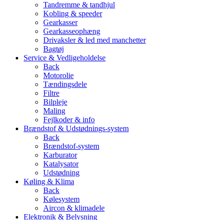
Tandremme & tandhjul
Kobling & speeder
Gearkasser
Gearkasseophæng
Drivaksler & led med manchetter
Bagtøj
Service & Vedligeholdelse
Back
Motorolie
Tændingsdele
Filtre
Bilpleje
Maling
Fejlkoder & info
Brændstof & Udstødnings-system
Back
Brændstof-system
Karburator
Katalysator
Udstødning
Køling & Klima
Back
Kølesystem
Aircon & klimadele
Elektronik & Belysning