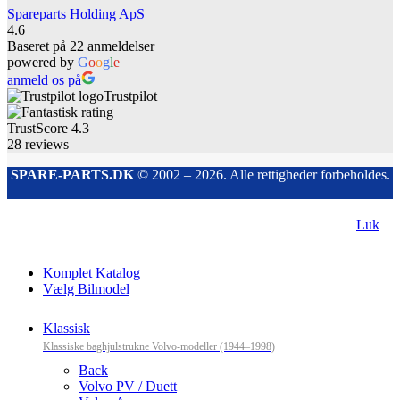
Spareparts Holding ApS
4.6
Baseret på 22 anmeldelser
powered by
G
o
o
g
l
e
anmeld os på
Trustpilot
TrustScore
4.3
28
reviews
SPARE-PARTS.DK
© 2002 – 2026. Alle rettigheder forbeholdes.
Luk
Komplet Katalog
Vælg Bilmodel
Klassisk
Klassiske baghjulstrukne Volvo-modeller (1944–1998)
Back
Volvo PV / Duett