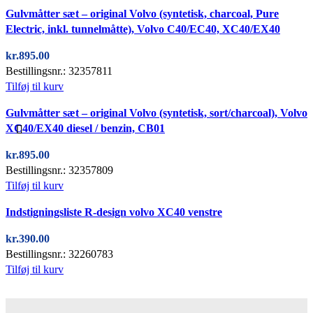
Quick view
Gulvmåtter sæt – original Volvo (syntetisk, charcoal, Pure
Electric, inkl. tunnelmåtte), Volvo C40/EC40, XC40/EX40
kr.
895.00
Bestillingsnr.: 32357811
Tilføj til kurv
Quick view
Gulvmåtter sæt – original Volvo (syntetisk, sort/charcoal), Volvo
XC40/EX40 diesel / benzin, CB01
kr.
895.00
Bestillingsnr.: 32357809
Tilføj til kurv
Quick view
Indstigningsliste R-design volvo XC40 venstre
kr.
390.00
Bestillingsnr.: 32260783
Tilføj til kurv