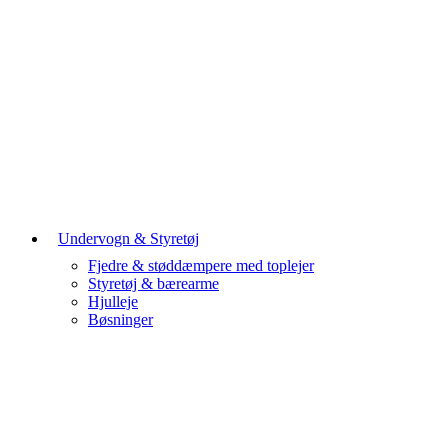
Undervogn & Styretøj
Fjedre & støddæmpere med toplejer
Styretøj & bærearme
Hjulleje
Bøsninger