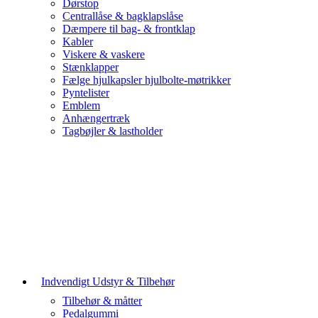
Dørstop
Centrallåse & bagklapslåse
Dæmpere til bag- & frontklap
Kabler
Viskere & vaskere
Stænklapper
Fælge hjulkapsler hjulbolte-møtrikker
Pyntelister
Emblem
Anhængertræk
Tagbøjler & lastholder
Indvendigt Udstyr & Tilbehør
Tilbehør & måtter
Pedalgummi