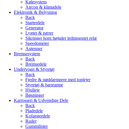
Kølesystem
Aircon & klimadele
Elektronik & Belysning
Back
Starterdele
Generator
Lygter & pærer
Sikringer horn højtaler ledningsnet relæ
Speedometer
Antenner
Bremsesystem
Back
Bremsedele
Undervogn & Styretøj
Back
Fjedre & støddæmpere med toplejer
Styretøj & bærearme
Hjulleje
Bøsninger
Karrosseri & Udvendige Dele
Back
Pladedele
Kofangerdele
Ruder
Gummilister