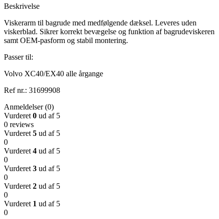
Beskrivelse
Viskerarm til bagrude med medfølgende dæksel. Leveres uden
viskerblad. Sikrer korrekt bevægelse og funktion af bagrudeviskeren
samt OEM-pasform og stabil montering.
Passer til:
Volvo XC40/EX40 alle årgange
Ref nr.: 31699908
Anmeldelser (0)
Vurderet
0
ud af 5
0 reviews
Vurderet
5
ud af 5
0
Vurderet
4
ud af 5
0
Vurderet
3
ud af 5
0
Vurderet
2
ud af 5
0
Vurderet
1
ud af 5
0