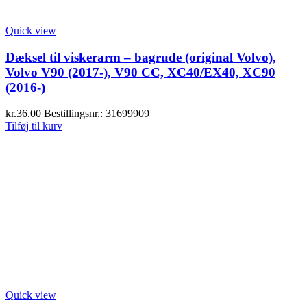
Quick view
Dæksel til viskerarm – bagrude (original Volvo),
Volvo V90 (2017-), V90 CC, XC40/EX40, XC90
(2016-)
kr.
36.00
Bestillingsnr.: 31699909
Tilføj til kurv
Quick view