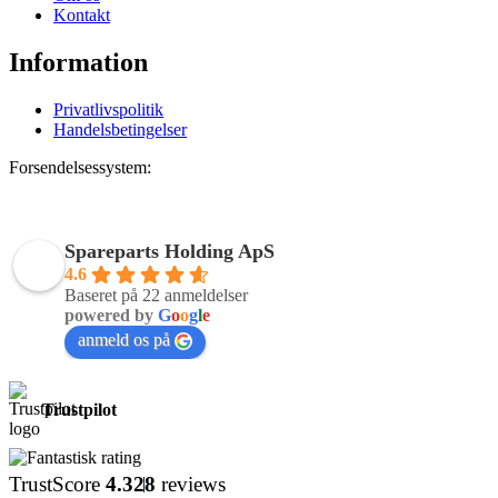
Kontakt
Information
Privatlivspolitik
Handelsbetingelser
Forsendelsessystem:
Spareparts Holding ApS
4.6
Baseret på 22 anmeldelser
powered by
G
o
o
g
l
e
anmeld os på
Trustpilot
TrustScore
4.3
28
reviews