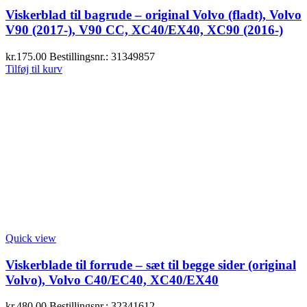
Viskerblad til bagrude – original Volvo (fladt), Volvo
V90 (2017-), V90 CC, XC40/EX40, XC90 (2016-)
kr.
175.00
Bestillingsnr.: 31349857
Tilføj til kurv
Quick view
Viskerblade til forrude – sæt til begge sider (original
Volvo), Volvo C40/EC40, XC40/EX40
kr.
480.00
Bestillingsnr.: 32341612