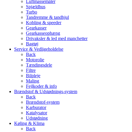
Luftmassemåler
Spjældhus
Turbo
Tandremme & tandhjul
Kobling & speeder
Gearkasser
Gearkasseophæng
Drivaksler & led med manchetter
Bagtøj
Service & Vedligeholdelse
Back
Motorolie
Tændingsdele
Filtre
Bilpleje
Maling
Fejlkoder & info
Brændstof & Udstødnings-system
Back
Brændstof-system
Karburator
Katalysator
Udstødning
Køling & Klima
Back