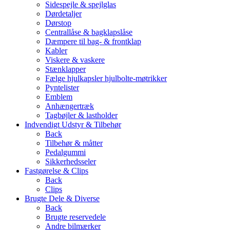
Sidespejle & spejlglas
Dørdetaljer
Dørstop
Centrallåse & bagklapslåse
Dæmpere til bag- & frontklap
Kabler
Viskere & vaskere
Stænklapper
Fælge hjulkapsler hjulbolte-møtrikker
Pyntelister
Emblem
Anhængertræk
Tagbøjler & lastholder
Indvendigt Udstyr & Tilbehør
Back
Tilbehør & måtter
Pedalgummi
Sikkerhedsseler
Fastgørelse & Clips
Back
Clips
Brugte Dele & Diverse
Back
Brugte reservedele
Andre bilmærker