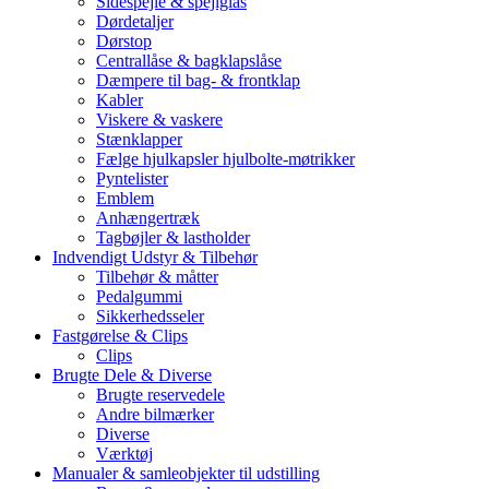
Sidespejle & spejlglas
Dørdetaljer
Dørstop
Centrallåse & bagklapslåse
Dæmpere til bag- & frontklap
Kabler
Viskere & vaskere
Stænklapper
Fælge hjulkapsler hjulbolte-møtrikker
Pyntelister
Emblem
Anhængertræk
Tagbøjler & lastholder
Indvendigt Udstyr & Tilbehør
Tilbehør & måtter
Pedalgummi
Sikkerhedsseler
Fastgørelse & Clips
Clips
Brugte Dele & Diverse
Brugte reservedele
Andre bilmærker
Diverse
Værktøj
Manualer & samleobjekter til udstilling