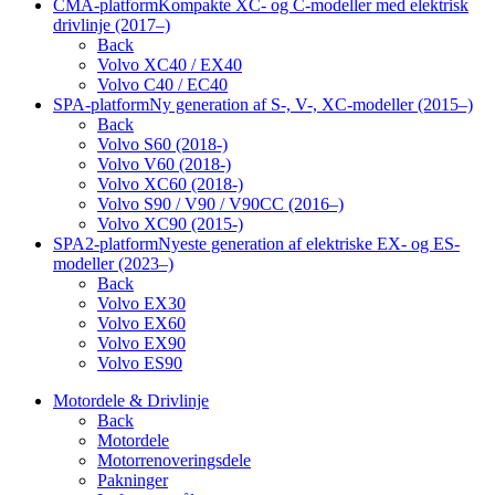
CMA-platform
Kompakte XC- og C-modeller med elektrisk
drivlinje (2017–)
Back
Volvo XC40 / EX40
Volvo C40 / EC40
SPA-platform
Ny generation af S-, V-, XC-modeller (2015–)
Back
Volvo S60 (2018-)
Volvo V60 (2018-)
Volvo XC60 (2018-)
Volvo S90 / V90 / V90CC (2016–)
Volvo XC90 (2015-)
SPA2-platform
Nyeste generation af elektriske EX- og ES-
modeller (2023–)
Back
Volvo EX30
Volvo EX60
Volvo EX90
Volvo ES90
Motordele & Drivlinje
Back
Motordele
Motorrenoveringsdele
Pakninger