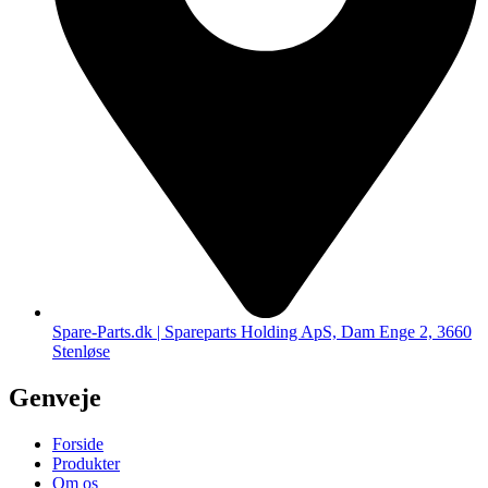
Spare-Parts.dk | Spareparts Holding ApS, Dam Enge 2, 3660
Stenløse
Genveje
Forside
Produkter
Om os