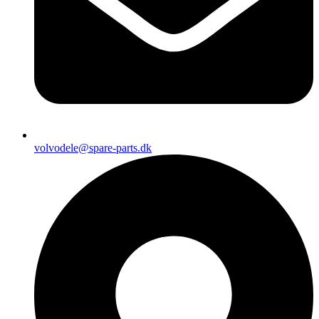
volvodele@spare-parts.dk