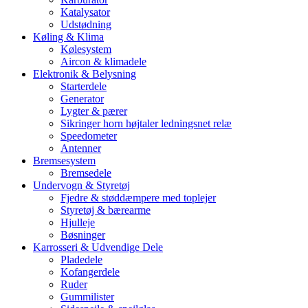
Katalysator
Udstødning
Køling & Klima
Kølesystem
Aircon & klimadele
Elektronik & Belysning
Starterdele
Generator
Lygter & pærer
Sikringer horn højtaler ledningsnet relæ
Speedometer
Antenner
Bremsesystem
Bremsedele
Undervogn & Styretøj
Fjedre & støddæmpere med toplejer
Styretøj & bærearme
Hjulleje
Bøsninger
Karrosseri & Udvendige Dele
Pladedele
Kofangerdele
Ruder
Gummilister