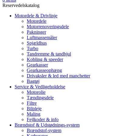
Reservedelskatalog
Motordele & Drivlinje
Motordele
Motorrenoveringsdele
Pakninger
Luftmassemåler
Spjældhus
Turbo
Tandremme & tandhjul
Kobling & speeder
Gearkasser
Gearkasseophæng
Drivaksler & led med manchetter
Bagtøj
Service & Vedligeholdelse
Motorolie
Tændingsdele
Filtre
Bilpleje
Maling
Fejlkoder & info
Brændstof & Udstødnings-system
Brændstof-system
Karburator