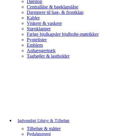
Dørstop
Centrallåse & bagklapslåse
Dæmpere til bag- & frontklap
Kabler
Viskere & vaskere
Stænklapper
Fælge hjulkapsler hjulbolte-møtrikker
Pyntelister
Emblem
Anhængertræk
Tagbøjler & lastholder
Indvendigt Udstyr & Tilbehør
Tilbehør & måtter
Pedalgummi