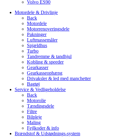
Volvo ES90
Motordele & Drivlinje
Back
Motordele
Motorrenoveringsdele
Pakninger
Luftmassemåler
Spjældhus
Turbo
Tandremme & tandhjul
Kobling & speeder
Gearkasser
Gearkasseophæng
Drivaksler & led med manchetter
Bagtøj
Service & Vedligeholdelse
Back
Motorolie
Tændingsdele
Filtre
Bilpleje
Maling
Fejlkoder & info
Brændstof & Udstødnings-system