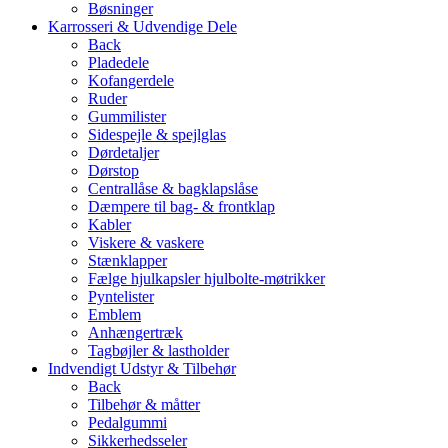
Bøsninger
Karrosseri & Udvendige Dele
Back
Pladedele
Kofangerdele
Ruder
Gummilister
Sidespejle & spejlglas
Dørdetaljer
Dørstop
Centrallåse & bagklapslåse
Dæmpere til bag- & frontklap
Kabler
Viskere & vaskere
Stænklapper
Fælge hjulkapsler hjulbolte-møtrikker
Pyntelister
Emblem
Anhængertræk
Tagbøjler & lastholder
Indvendigt Udstyr & Tilbehør
Back
Tilbehør & måtter
Pedalgummi
Sikkerhedsseler