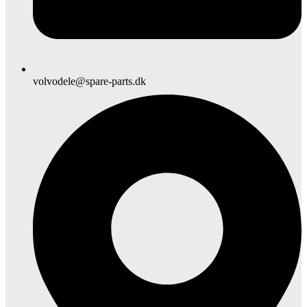
volvodele@spare-parts.dk