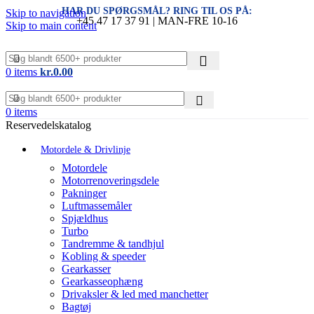
HAR DU SPØRGSMÅL? RING TIL OS PÅ:
Skip to navigation
+45 47 17 37 91 | MAN-FRE 10-16
Skip to main content
0
items
kr.
0.00
0
items
Reservedelskatalog
Motordele & Drivlinje
Motordele
Motorrenoveringsdele
Pakninger
Luftmassemåler
Spjældhus
Turbo
Tandremme & tandhjul
Kobling & speeder
Gearkasser
Gearkasseophæng
Drivaksler & led med manchetter
Bagtøj