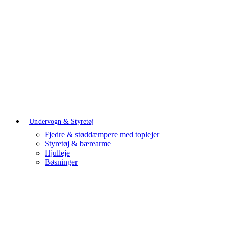
Undervogn & Styretøj
Fjedre & støddæmpere med toplejer
Styretøj & bærearme
Hjulleje
Bøsninger