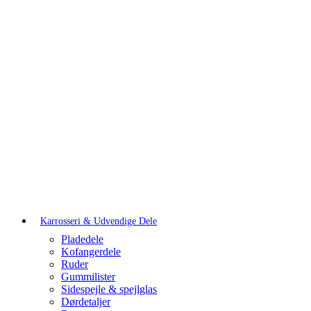
Karrosseri & Udvendige Dele
Pladedele
Kofangerdele
Ruder
Gummilister
Sidespejle & spejlglas
Dørdetaljer