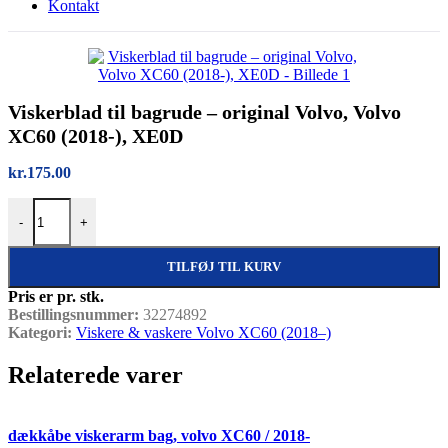
Kontakt
Viskerblad til bagrude – original Volvo, Volvo
XC60 (2018-), XE0D
kr.
175.00
Viskerblad til bagrude – original Volvo, Volvo XC60 (2018-), XE0D 
-
+
TILFØJ TIL KURV
Pris er pr. stk.
Bestillingsnummer:
32274892
Kategori:
Viskere & vaskere Volvo XC60 (2018–)
Relaterede varer
Quick view
dækkåbe viskerarm bag, volvo XC60 / 2018-