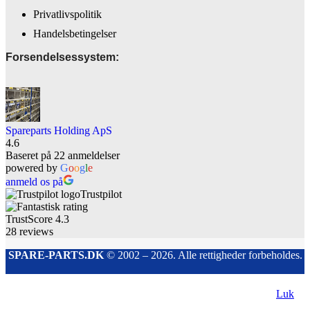
Privatlivspolitik
Handelsbetingelser
Forsendelsessystem:
Spareparts Holding ApS
4.6
Baseret på 22 anmeldelser
powered by
G
o
o
g
l
e
anmeld os på
Trustpilot
TrustScore
4.3
28
reviews
SPARE-PARTS.DK
© 2002 – 2026. Alle rettigheder forbeholdes.
Luk