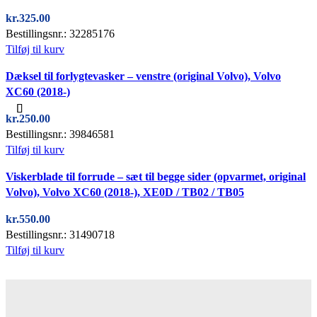
kr.
325.00
Bestillingsnr.: 32285176
Tilføj til kurv
Quick view
Dæksel til forlygtevasker – venstre (original Volvo), Volvo
XC60 (2018-)
kr.
250.00
Bestillingsnr.: 39846581
Tilføj til kurv
Quick view
Viskerblade til forrude – sæt til begge sider (opvarmet, original
Volvo), Volvo XC60 (2018-), XE0D / TB02 / TB05
kr.
550.00
Bestillingsnr.: 31490718
Tilføj til kurv