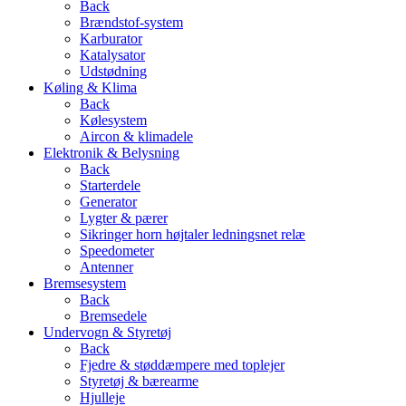
Back
Brændstof-system
Karburator
Katalysator
Udstødning
Køling & Klima
Back
Kølesystem
Aircon & klimadele
Elektronik & Belysning
Back
Starterdele
Generator
Lygter & pærer
Sikringer horn højtaler ledningsnet relæ
Speedometer
Antenner
Bremsesystem
Back
Bremsedele
Undervogn & Styretøj
Back
Fjedre & støddæmpere med toplejer
Styretøj & bærearme
Hjulleje