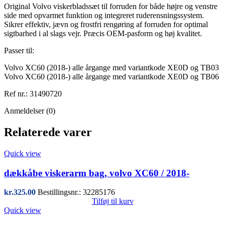
Original Volvo viskerbladssæt til forruden for både højre og venstre
side med opvarmet funktion og integreret ruderensningssystem.
Sikrer effektiv, jævn og frostfri rengøring af forruden for optimal
sigtbarhed i al slags vejr. Præcis OEM-pasform og høj kvalitet.
Passer til:
Volvo XC60 (2018-) alle årgange med variantkode XE0D og TB03
Volvo XC60 (2018-) alle årgange med variantkode XE0D og TB06
Ref nr.: 31490720
Anmeldelser (0)
Relaterede varer
Quick view
dækkåbe viskerarm bag, volvo XC60 / 2018-
kr.
325.00
Bestillingsnr.: 32285176
Tilføj til kurv
Quick view