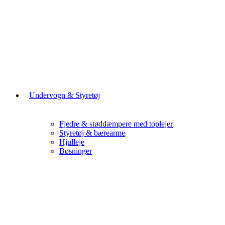
Undervogn & Styretøj
Fjedre & støddæmpere med toplejer
Styretøj & bærearme
Hjulleje
Bøsninger